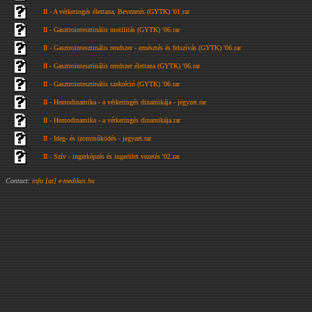
II - A vérkeringés élettana, Bevezetés (GYTK) '01.rar
II - Gasztrointesztinális motilitás (GYTK) '06.rar
II - Gasztrointesztinális rendszer - emésztés és felszívás (GYTK) '06.rar
II - Gasztrointesztinális rendszer élettana (GYTK) '06.rar
II - Gasztrointesztinális szekréció (GYTK) '06.rar
II - Hemodinamika - a vérkeringés dinamikája - jegyzet.rar
II - Hemodinamika - a vérkeringés dinamikája.rar
II - Ideg- és izomműködés - jegyzet.rar
II - Szív - ingerképzés és ingerület vezetés '02.rar
Contact:
info [at] e-medikus.hu