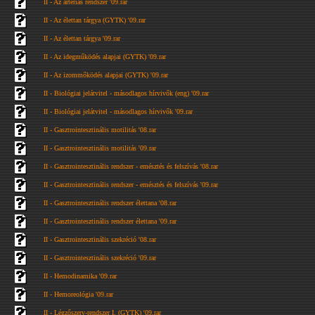
II - Az artériás rendszer '09.rar
II - Az élettan tárgya (GYTK) '09.rar
II - Az élettan tárgya '09.rar
II - Az idegműködés alapjai (GYTK) '09.rar
II - Az izommőködés alapjai (GYTK) '09.rar
II - Biológiai jelátvitel - másodlagos hírvivők (eng) '09.rar
II - Biológiai jelátvitel - másodlagos hírvivők '09.rar
II - Gasztrointesztinális motilitás '08.rar
II - Gasztrointesztinális motilitás '09.rar
II - Gasztrointesztinális rendszer - emésztés és felszívás '08.rar
II - Gasztrointesztinális rendszer - emésztés és felszívás '09.rar
II - Gasztrointesztinális rendszer élettana '08.rar
II - Gasztrointesztinális rendszer élettana '09.rar
II - Gasztrointesztinális szekréció '08.rar
II - Gasztrointesztinális szekréció '09.rar
II - Hemodinamika '09.rar
II - Hemoreológia '09.rar
II - Légzőszerv-rendszer I. (GYTK) '09.rar