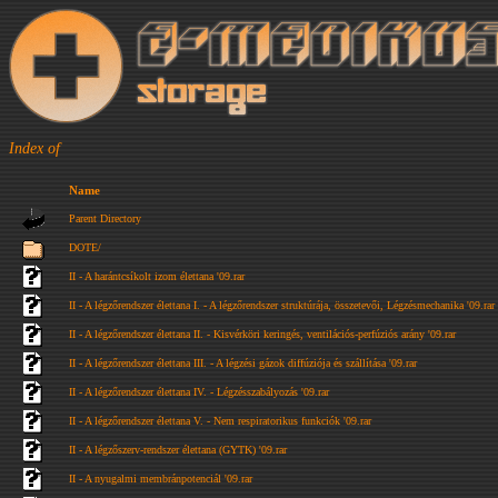
Index of
Name
Parent Directory
DOTE/
II - A harántcsíkolt izom élettana '09.rar
II - A légzőrendszer élettana I. - A légzőrendszer struktúrája, összetevői, Légzésmechanika '09.rar
II - A légzőrendszer élettana II. - Kisvérköri keringés, ventilációs-perfúziós arány '09.rar
II - A légzőrendszer élettana III. - A légzési gázok diffúziója és szállítása '09.rar
II - A légzőrendszer élettana IV. - Légzésszabályozás '09.rar
II - A légzőrendszer élettana V. - Nem respiratorikus funkciók '09.rar
II - A légzőszerv-rendszer élettana (GYTK) '09.rar
II - A nyugalmi membránpotenciál '09.rar