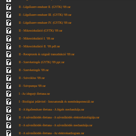
II - Légzőszerv-rendszer II. (GYTK) '09.rar
II - Légzőszerv-rendszer III. (GYTK) '09.rar
II - Légzőszerv-rendszer IV. (GYTK) '09.rar
II - Mikrocirkuláció (GYTK) '09.rar
II - Mikrocirkuláció I. '09.rar
II - Mikrocirkuláció II. '09.pdf.rar
II - Receptorok és szignál transzdukció '09.rar
II - Szervkeringés (GYTK) '09.ppt.rar
II - Szervkeringés '09.rar
II - Szivciklus '09.rar
II - Szivpumpa '09.rar
I - Az idegsejt élettana.rar
I - Biológiai jelátvitel - Ioncsatornák és membránpotenciál.rar
II - A légzőrendszer élettana - A légzés mechanikája.rar
II - A szívműködés élettana - A szívműködés elektrofiziológiája.rar
II - A szívműködés élettana - A szívműködés mechanikája.rar
II - A szívműködés élettana - Az elektrokardiogram.rar