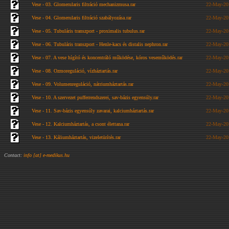
Vese - 03. Glomerularis filtráció mechanizmusa.rar
22-May-20
Vese - 04. Glomerularis filtráció szabályozása.rar
22-May-20
Vese - 05. Tubuláris transzport - proximalis tubulus.rar
22-May-20
Vese - 06. Tubuláris transzport - Henle-kacs és distalis nephron.rar
22-May-20
Vese - 07. A vese hígító és koncentráló működése, kóros veseműködés.rar
22-May-20
Vese - 08. Ozmoreguláció, vízháztartás.rar
22-May-20
Vese - 09. Volumenreguláció, nátriumháztartás.rar
22-May-20
Vese - 10. A szervezet pufferrendszerei, sav-bázis egyensúly.rar
22-May-20
Vese - 11. Sav-bázis egyensúly zavarai, kalciumháztartás.rar
22-May-20
Vese - 12. Kalciumháztartás, a csont élettana.rar
22-May-20
Vese - 13. Káliumháztartás, vizeletürítés.rar
22-May-20
Contact:
info [at] e-medikus.hu