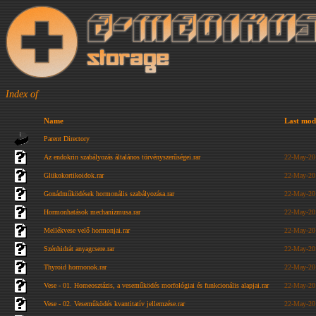
Index of
Name
Last mod
Parent Directory
Az endokrin szabályozás általános törvényszerűségei.rar
22-May-20
Glükokortikoidok.rar
22-May-20
Gonádműködések hormonális szabályozása.rar
22-May-20
Hormonhatások mechanizmusa.rar
22-May-20
Mellékvese velő hormonjai.rar
22-May-20
Szénhidrát anyagcsere.rar
22-May-20
Thyroid hormonok.rar
22-May-20
Vese - 01. Homeosztázis, a veseműködés morfológiai és funkcionális alapjai.rar
22-May-20
Vese - 02. Veseműködés kvantitatív jellemzése.rar
22-May-20