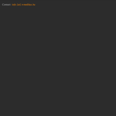
Contact:
info [at] e-medikus.hu