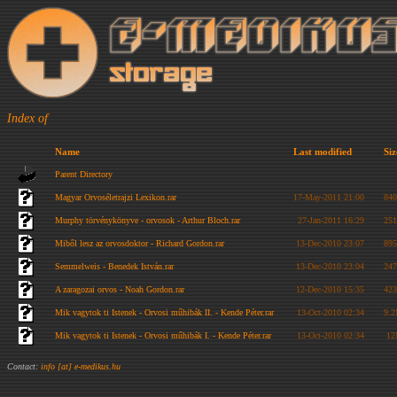
Index of
Name
Last modified
Siz
Parent Directory
Magyar Orvoséletrajzi Lexikon.rar
17-May-2011 21:00
84
Murphy törvénykönyve - orvosok - Arthur Bloch.rar
27-Jan-2011 16:29
25
Miből lesz az orvosdoktor - Richard Gordon.rar
13-Dec-2010 23:07
89
Semmelweis - Benedek István.rar
13-Dec-2010 23:04
24
A zaragozai orvos - Noah Gordon.rar
12-Dec-2010 15:35
42
Mik vagytok ti Istenek - Orvosi műhibák II. - Kende Péter.rar
13-Oct-2010 02:34
9.
Mik vagytok ti Istenek - Orvosi műhibák I. - Kende Péter.rar
13-Oct-2010 02:34
1
Contact:
info [at] e-medikus.hu