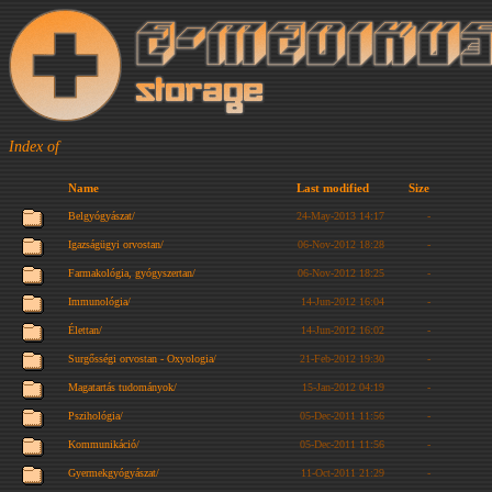
Index of
Name
Last modified
Size
Belgyógyászat/
24-May-2013 14:17
-
Igazságügyi orvostan/
06-Nov-2012 18:28
-
Farmakológia, gyógyszertan/
06-Nov-2012 18:25
-
Immunológia/
14-Jun-2012 16:04
-
Élettan/
14-Jun-2012 16:02
-
Surgősségi orvostan - Oxyologia/
21-Feb-2012 19:30
-
Magatartás tudományok/
15-Jan-2012 04:19
-
Pszihológia/
05-Dec-2011 11:56
-
Kommunikáció/
05-Dec-2011 11:56
-
Gyermekgyógyászat/
11-Oct-2011 21:29
-