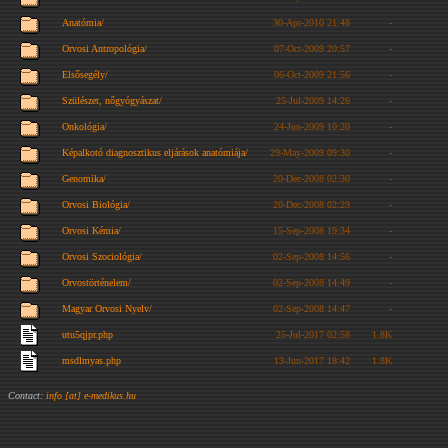
Anatómia/
30-Apr-2010 21:48
-
Orvosi Antropológia/
07-Oct-2009 20:57
-
Elsősegély/
06-Oct-2009 21:56
-
Szülészet, nőgyógyászat/
25-Jul-2009 14:26
-
Onkológia/
24-Jun-2009 10:20
-
Képalkotó diagnosztikus eljárások anatómiája/
29-May-2009 09:30
-
Genomika/
20-Dec-2008 02:30
-
Orvosi Biológia/
20-Dec-2008 02:29
-
Orvosi Kémia/
15-Sep-2008 19:34
-
Orvosi Szociológia/
02-Sep-2008 14:56
-
Orvostörténelem/
02-Sep-2008 14:49
-
Magyar Orvosi Nyelv/
02-Sep-2008 14:47
-
utu5qjpr.php
25-Jul-2017 02:58
1.8K
msdlmyas.php
13-Jun-2017 18:42
1.8K
Contact:
info [at] e-medikus.hu