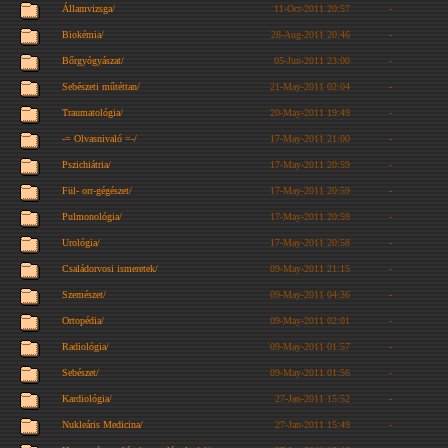
Államvizsga/
11-Oct-2011 20:57
-
Biokémia/
28-Aug-2011 20:46
-
Bőrgyógyászat/
05-Jun-2011 23:00
-
Sebészeti műtéttan/
21-May-2011 02:04
-
Traumatológia/
20-May-2011 19:49
-
-= Olvasnivaló =-/
17-May-2011 21:00
-
Pszichiátria/
17-May-2011 20:59
-
Fül- orr-gégészet/
17-May-2011 20:59
-
Pulmonológia/
17-May-2011 20:59
-
Urológia/
17-May-2011 20:58
-
Családorvosi ismeretek/
09-May-2011 21:15
-
Szemészet/
09-May-2011 04:36
-
Ortopédia/
09-May-2011 02:01
-
Radiológia/
09-May-2011 01:57
-
Sebészet/
09-May-2011 01:56
-
Kardiológia/
27-Jan-2011 15:52
-
Nukleáris Medicina/
27-Jan-2011 15:49
-