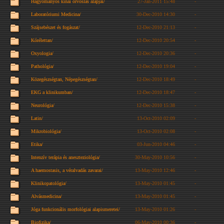
Hagyományos kínai orvoslás alapjai/
27-Jan-2011 15:48
-
Laboratóriumi Medicina/
30-Dec-2010 14:30
-
Szájsebészet és fogászat/
12-Dec-2010 21:13
-
Kórélettan/
12-Dec-2010 20:54
-
Oxyologia/
12-Dec-2010 20:36
-
Pathológia/
12-Dec-2010 19:04
-
Közegészségtan, Népegészségtan/
12-Dec-2010 18:49
-
EKG a klinikumban/
12-Dec-2010 18:47
-
Neurológia/
12-Dec-2010 15:38
-
Latin/
13-Oct-2010 02:09
-
Mikrobiológia/
13-Oct-2010 02:08
-
Etika/
03-Jun-2010 04:46
-
Intenzív terápia és aneszteziológia/
30-May-2010 10:56
-
A haemostasis, a véralvadás zavarai/
13-May-2010 12:46
-
Klinikopatológia/
13-May-2010 01:45
-
Alvásmedicina/
13-May-2010 01:45
-
Jóga funkcionális morfológiai alapismeretei/
13-May-2010 01:26
-
Biofizika/
06-May-2010 00:36
-