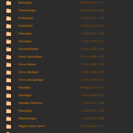
Radiológia/
09-May-2011 01:57
-
Pulmonológia/
17-May-2011 20:59
-
Pszihológia/
05-Dec-2011 11:56
-
Pszichiátria/
17-May-2011 20:59
-
Pathológia/
12-Dec-2010 19:04
-
Oxyologia/
12-Dec-2010 20:36
-
Orvostörténelem/
02-Sep-2008 14:49
-
Orvosi Szociológia/
02-Sep-2008 14:56
-
Orvosi Kémia/
15-Sep-2008 19:34
-
Orvosi Biológia/
20-Dec-2008 02:29
-
Orvosi Antropológia/
07-Oct-2009 20:57
-
Ortopédia/
09-May-2011 02:01
-
Onkológia/
24-Jun-2009 10:20
-
Nukleáris Medicina/
27-Jan-2011 15:49
-
Neurológia/
12-Dec-2010 15:38
-
Mikrobiológia/
13-Oct-2010 02:08
-
Magyar Orvosi Nyelv/
02-Sep-2008 14:47
-