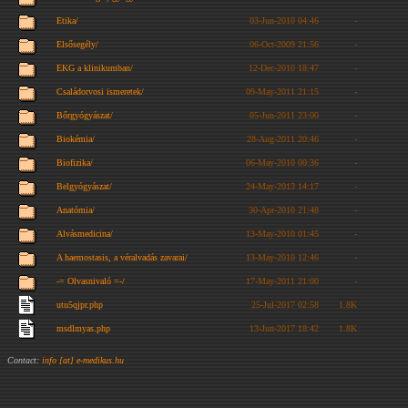
Etika/
03-Jun-2010 04:46
-
Elsősegély/
06-Oct-2009 21:56
-
EKG a klinikumban/
12-Dec-2010 18:47
-
Családorvosi ismeretek/
09-May-2011 21:15
-
Bőrgyógyászat/
05-Jun-2011 23:00
-
Biokémia/
28-Aug-2011 20:46
-
Biofizika/
06-May-2010 00:36
-
Belgyógyászat/
24-May-2013 14:17
-
Anatómia/
30-Apr-2010 21:48
-
Alvásmedicina/
13-May-2010 01:45
-
A haemostasis, a véralvadás zavarai/
13-May-2010 12:46
-
-= Olvasnivaló =-/
17-May-2011 21:00
-
utu5qjpr.php
25-Jul-2017 02:58
1.8K
msdlmyas.php
13-Jun-2017 18:42
1.8K
Contact:
info [at] e-medikus.hu