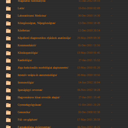
Magatartás tudományok/
15-Jan-2012 04:19
-
Latin/
13-Oct-2010 02:09
-
Laboratóriumi Medicina/
30-Dec-2010 14:30
-
Közegészségtan, Népegészségtan/
12-Dec-2010 18:49
-
Kórélettan/
12-Dec-2010 20:54
-
Képalkotó diagnosztikus eljárások anatómiája/
29-May-2009 09:30
-
Kommunikáció/
05-Dec-2011 11:56
-
Klinikopatológia/
13-May-2010 01:45
-
Kardiológia/
27-Jan-2011 15:52
-
Jóga funkcionális morfológiai alapismeretei/
13-May-2010 01:26
-
Intenzív terápia és aneszteziológia/
30-May-2010 10:56
-
Immunológia/
14-Jun-2012 16:04
-
Igazságügyi orvostan/
06-Nov-2012 18:28
-
Hagyományos kínai orvoslás alapjai/
27-Jan-2011 15:48
-
Gyermekgyógyászat/
11-Oct-2011 21:29
-
Genomika/
20-Dec-2008 02:30
-
Fül- orr-gégészet/
17-May-2011 20:59
-
Farmakológia, gyógyszertan/
06-Nov-2012 18:25
-