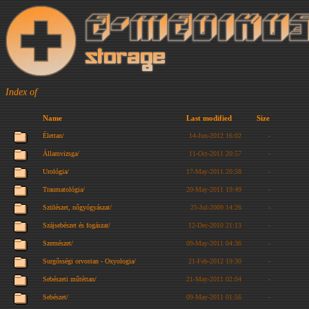
Index of
Name
Last modified
Size
Élettan/
14-Jun-2012 16:02
-
Államvizsga/
11-Oct-2011 20:57
-
Urológia/
17-May-2011 20:58
-
Traumatológia/
20-May-2011 19:49
-
Szülészet, nőgyógyászat/
25-Jul-2009 14:26
-
Szájsebészet és fogászat/
12-Dec-2010 21:13
-
Szemészet/
09-May-2011 04:36
-
Surgősségi orvostan - Oxyologia/
21-Feb-2012 19:30
-
Sebészeti műtéttan/
21-May-2011 02:04
-
Sebészet/
09-May-2011 01:56
-