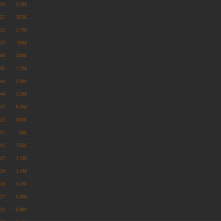
:23
3.2M
:27
587K
:22
2.7M
:23
19M
:45
326K
:45
7.2M
:44
2.9M
:44
3.2M
:15
8.9M
:22
183K
:27
18K
:15
716K
:27
3.1M
:24
3.1M
:24
3.1M
:27
1.9M
:25
6.8M