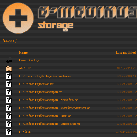
Index of
Name
Last modified
Parent Directory
ANAT II/
30-Apr-2010 21
I - Útmutató a Sejtbiológia tanulásához.rar
17-Sep-2009 19
I - Általános Fejlődestan.rar
17-Sep-2008 15
I - Általános Fejlődestan(angol).rar
17-Sep-2008 15
I - Általános Fejlődestan(angol) - Neuroláció.rar
17-Sep-2008 15
I - Általános Fejlődestan(angol) - Mozgásszervrendszer.rar
17-Sep-2008 15
I - Általános Fejlődestan(angol) - Ikrek.rar
17-Sep-2008 15
I - Általános Fejlődestan(angol) - Embriópajzs.rar
17-Sep-2008 15
I - Vér.rar
01-May-2010 00