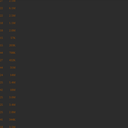
:27
2.1M
:22
6.1M
:22
2.5M
:18
1.1M
:18
2.0M
:15
57K
:15
203K
:44
708K
:27
432K
:44
31M
:24
14M
:25
5.4M
:42
18M
:25
3.0M
:25
3.4M
:25
2.8M
:41
344K
:18
3.5M