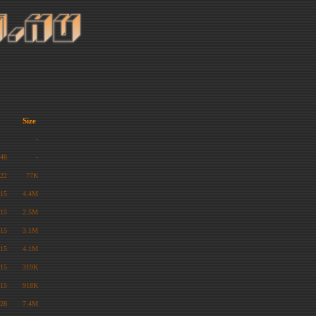
Size
-
:48
-
:22
77K
:15
4.4M
:15
2.5M
:15
3.1M
:15
4.1M
:15
319K
:15
918K
:28
7.4M