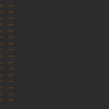
:18
1.1M
:14
3.6M
:18
2.7M
:27
4.4M
:41
586K
:18
1.5M
:14
80K
:27
1.1M
:27
81K
:41
857K
:14
74K
:41
1.9M
:41
4.7M
:17
2.1M
:22
87K
:41
91K