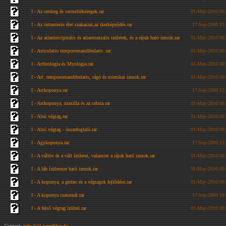
I - Az orrüreg és orrmelléküregek.rar
01-May-2010 00
I - Az intrauterin élet szakaszai,az ikerképződés.rar
17-Sep-2008 15
I - Az atlantoccipitalis és atlantoaxialis izületek, és a rájuk ható izmok.rar
01-May-2010 00
I - Articulatio temporomandibularis .rar
01-May-2010 00
I - Arthrologia és Myologia.rar
01-May-2010 00
I - Art. temporomandibularis, rágó és mimikai izmok.rar
01-May-2010 00
I - Arckoponya.rar
17-Sep-2008 15
I - Arckoponya, maxilla és az orbita.rar
01-May-2010 00
I - Alsó végtag.rar
01-May-2010 00
I - Alsó végtag - összefoglaló.rar
01-May-2010 00
I - Agykoponya.rar
17-Sep-2008 15
I - A vállöv és a váll ízületei, valamint a rájuk ható izmok.rar
01-May-2010 00
I - A láb ízületeire ható izmok.rar
01-May-2010 00
I - A koponya, a gerinc és a végtagok fejlődése.rar
01-May-2010 00
I - A koponya csatornái.rar
17-Sep-2009 19
I - A felső végtag ízültei.rar
01-May-2010 00
Contact:
info [at] e-medikus.hu