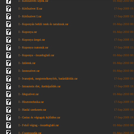
I - Kötőszöveti sejtek.rar
01-May-2010 00
I - Kötőszövet II.rar
17-Sep-2009 19
I - Kötőszövet I.rar
17-Sep-2009 19
I - Koponyán belüli terek és tartalmuk.rar
01-May-2010 00
I - Koponya.rar
01-May-2010 00
I - Koponya üregei.rar
17-Sep-2008 15
I - Koponya csatornái.rar
17-Sep-2008 15
I - Koponya - összefoglaló.rar
01-May-2010 00
I - Izületek.rar
01-May-2010 00
I - Izomszövet.rar
01-May-2010 00
I - Ivarsejtek, megtermékenyítés, barázdálódás.rar
17-Sep-2009 19
I - Intrauterin élet, ikerképződés.rar
17-Sep-2009 19
I - Idegszövet.rar
01-May-2010 00
I - Hisztotechnika.rar
17-Sep-2009 19
I - Hasfal szerkezete.rar
17-Sep-2009 19
I - Gerinc és végtagok fejlődése.rar
17-Sep-2009 19
I - Felső végtag - összefoglaló.rar
01-May-2010 00
I - Csontosodás.rar
01-May-2010 00