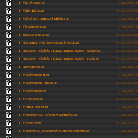
I - Vér, vérképzés.rar
17-Sep-2009 19
I - Vállöv izülete.rar
01-May-2010 00
I - Velőcső diff., gerincvelő fejlődése.rar
17-Sep-2009 19
I - Támasztószövet.rar
17-Sep-2009 19
I - Részletes csonttan.rar
01-May-2010 00
I - Nyakizmok, nyaki háromszögek és fasciák.rar
01-May-2010 00
I - Neurulatio, lefűződés, a magzati keringés kezdetei - Székely.rar
01-May-2010 00
I - Neurulatio, lefűződés, a magzati keringés kezdetei - Hajdu.rar
01-May-2010 00
I - Nervengewebe.rar
17-Sep-2008 15
I - Mozgásrendszer II.rar
17-Sep-2009 19
I - Mozgásrendszer - izmok.rar
01-May-2010 00
I - Mozgasrendszer.rar
17-Sep-2008 15
I - Mirigysejtek.rar
01-May-2010 00
I - Mimikai izomzat.rar
17-Sep-2009 19
I - Mesoderma kial., csíralemez származékai.rar
17-Sep-2009 19
I - Medence öv.rar
01-May-2010 00
I - Magzatburkok, köldökzsinór és placenta szerkezete.rar
17-Sep-2009 19