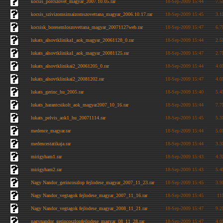
kocsis_porcszovet_magyar_2007.10.05.rar
18-Sep-2009 15:44
7.
kocsis_szivizomsimaizomszovettana_magyar_2006.10.17.rar
18-Sep-2009 15:45
3.
kocsisk_boresemloszovettana_magyar_20071127web.rar
18-Sep-2009 15:47
6.
lukats_alsovtklinika1_aok_magyar_20061128_0.rar
18-Sep-2009 15:44
2.
lukats_alsovtklinika1_aok_magyar_20081125.rar
18-Sep-2009 15:47
2.
lukats_alsovtklinikai2_20061205_0.rar
18-Sep-2009 15:44
4.
lukats_alsovtklinikai2_20081202.rar
18-Sep-2009 15:47
4.
lukats_gerinc_hu_2005.rar
18-Sep-2009 15:40
5.
lukats_harantcsikolt_aok_magyar2007_10_16.rar
18-Sep-2009 15:44
7.
lukats_pelvis_aok1_hu_20071114.rar
18-Sep-2009 15:45
5.
medence_magyar.rar
18-Sep-2009 15:44
5.
medencestatikaja.rar
18-Sep-2009 15:44
3.
mirigyham1.rar
18-Sep-2009 15:43
4.
mirigyham2.rar
18-Sep-2009 15:43
5.
Nagy Nandor_gerincoszlop fejlodese_magyar_2007_11_23.rar
18-Sep-2009 15:45
3.
Nagy Nandor_vegtagok fejlodese_magyar_2007_11_16.rar
18-Sep-2009 15:45
1
Nagy Nandor_vegtagok fejlodese_magyar_2008_11_21.rar
18-Sep-2009 15:47
9.
nagynandor_gerincoszlopfejlodese_magyar_08_11_28.rar
18-Sep-2009 15:47
4.