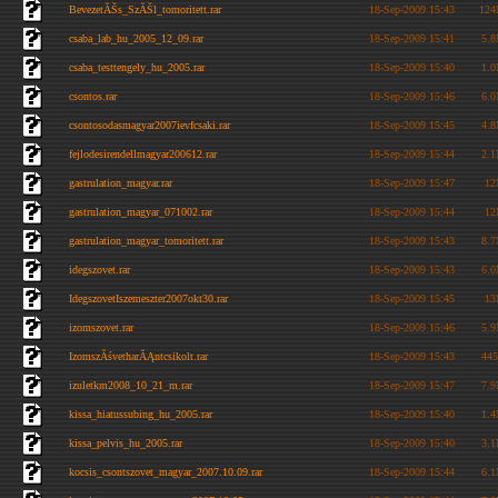
BevezetĂŠs_SzĂŠl_tomoritett.rar
18-Sep-2009 15:43
12
csaba_lab_hu_2005_12_09.rar
18-Sep-2009 15:41
5.
csaba_testtengely_hu_2005.rar
18-Sep-2009 15:40
1.
csontos.rar
18-Sep-2009 15:46
6.
csontosodasmagyar2007ievfcsaki.rar
18-Sep-2009 15:45
4.
fejlodesirendellmagyar200612.rar
18-Sep-2009 15:44
2.
gastrulation_magyar.rar
18-Sep-2009 15:47
1
gastrulation_magyar_071002.rar
18-Sep-2009 15:44
1
gastrulation_magyar_tomoritett.rar
18-Sep-2009 15:43
8.
idegszovet.rar
18-Sep-2009 15:43
6.
IdegszovetIszemeszter2007okt30.rar
18-Sep-2009 15:45
1
izomszovet.rar
18-Sep-2009 15:46
5.
IzomszĂśvetharĂĄntcsikolt.rar
18-Sep-2009 15:43
44
izuletkm2008_10_21_m.rar
18-Sep-2009 15:47
7.
kissa_hiatussubing_hu_2005.rar
18-Sep-2009 15:40
1.
kissa_pelvis_hu_2005.rar
18-Sep-2009 15:40
3.
kocsis_csontszovet_magyar_2007.10.09.rar
18-Sep-2009 15:44
6.