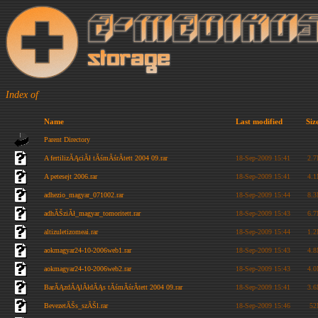
Index of
Name
Last modified
Siz
Parent Directory
A fertilizĂĄciĂł tĂśmĂśrĂ­tett 2004 09.rar
18-Sep-2009 15:41
2.
A petesejt 2006.rar
18-Sep-2009 15:41
4.
adhezio_magyar_071002.rar
18-Sep-2009 15:44
8.
adhĂŠziĂł_magyar_tomoritett.rar
18-Sep-2009 15:43
6.
altizuletizomeai.rar
18-Sep-2009 15:44
1.
aokmagyar24-10-2006web1.rar
18-Sep-2009 15:43
4.
aokmagyar24-10-2006web2.rar
18-Sep-2009 15:43
4.
BarĂĄzdĂĄlĂłdĂĄs tĂśmĂśrĂ­tett 2004 09.rar
18-Sep-2009 15:41
3.
BevezetĂŠs_szĂŠl.rar
18-Sep-2009 15:46
5