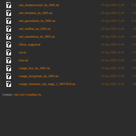
szel_altalanoscsontt_hu_2005.rar
18-Sep-2009 15:40
3.
szel_bevezetes_hu_2005.rar
18-Sep-2009 15:40
5
szel_gastrulation_hu_2005.rar
18-Sep-2009 15:40
8.
szel_mellkas_hu_2005.rar
18-Sep-2009 15:40
1
szel_neurulation_hu_2005.rar
18-Sep-2009 15:40
6.
tĂśrzs_magyar.rar
18-Sep-2009 15:44
2.
ver.rar
18-Sep-2009 15:47
1.
vese.rar
18-Sep-2009 15:48
1.
wenger_ktsz_hu_2005.rar
18-Sep-2009 15:40
77
wenger_mirigyham_hu_2005.rar
18-Sep-2009 15:40
1.
wenger_simaizom_aok_magy_1_20071018.rar
18-Sep-2009 15:45
2
Contact:
info [at] e-medikus.hu