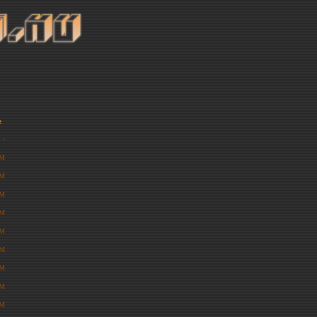
e
-
7M
1M
3M
7M
2M
8M
0M
6M
2M