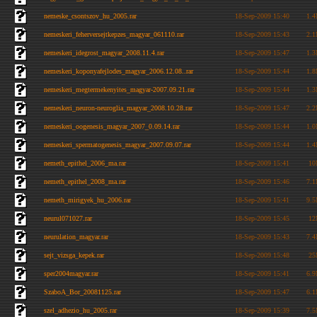
nemeske_csontszov_hu_2005.rar
18-Sep-2009 15:40
1.
nemeskeri_feherversejtkepzes_magyar_061110.rar
18-Sep-2009 15:43
2.
nemeskeri_idegrost_magyar_2008.11.4.rar
18-Sep-2009 15:47
1.
nemeskeri_koponyafejlodes_magyar_2006.12.08..rar
18-Sep-2009 15:44
1.
nemeskeri_megtermekenyites_magyar-2007.09.21.rar
18-Sep-2009 15:44
1.
nemeskeri_neuron-neuroglia_magyar_2008.10.28.rar
18-Sep-2009 15:47
2.
nemeskeri_oogenesis_magyar_2007_0.09.14.rar
18-Sep-2009 15:44
1.
nemeskeri_spermatogenesis_magyar_2007.09.07.rar
18-Sep-2009 15:44
1.
nemeth_epithel_2006_ma.rar
18-Sep-2009 15:41
1
nemeth_epithel_2008_ma.rar
18-Sep-2009 15:46
7.
nemeth_mirigyek_hu_2006.rar
18-Sep-2009 15:41
9.
neurul071027.rar
18-Sep-2009 15:45
1
neurulation_magyar.rar
18-Sep-2009 15:43
7.
sejt_vizsga_kepek.rar
18-Sep-2009 15:48
2
sper2004magyar.rar
18-Sep-2009 15:41
6.
SzaboA_Bor_20081125.rar
18-Sep-2009 15:47
6.
szel_adhezio_hu_2005.rar
18-Sep-2009 15:39
7.