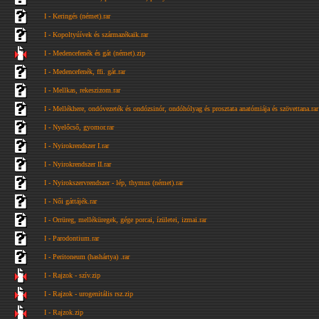
I - Keringés (német).rar
I - Kopoltyúívek és származékaik.rar
I - Medencefenék és gát (német).zip
I - Medencefenék, ffi. gát.rar
I - Mellkas, rekeszizom.rar
I - Mellékhere, ondóvezeték és ondózsinór, ondóhólyag és prosztata anatómiája és szövettana.rar
I - Nyelőcső, gyomor.rar
I - Nyirokrendszer I.rar
I - Nyirokrendszer II.rar
I - Nyirokszervrendszer - lép, thymus (német).rar
I - Női gáttájék.rar
I - Orrüreg, melléküregek, gége porcai, ízületei, izmai.rar
I - Parodontium.rar
I - Peritoneum (hashártya) .rar
I - Rajzok - szív.zip
I - Rajzok - urogenitális rsz.zip
I - Rajzok.zip