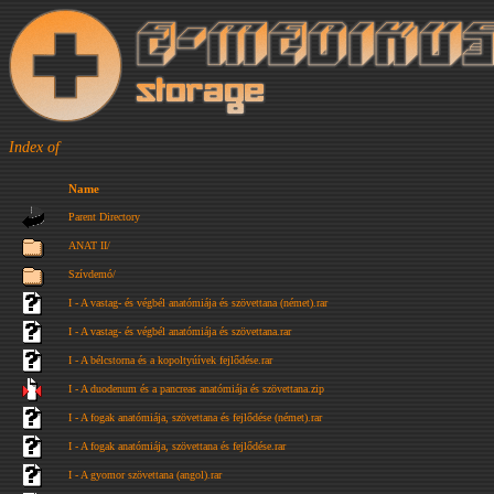
Index of
Name
Parent Directory
ANAT II/
Szívdemó/
I - A vastag- és végbél anatómiája és szövettana (német).rar
I - A vastag- és végbél anatómiája és szövettana.rar
I - A bélcstorna és a kopoltyúívek fejlődése.rar
I - A duodenum és a pancreas anatómiája és szövettana.zip
I - A fogak anatómiája, szövettana és fejlődése (német).rar
I - A fogak anatómiája, szövettana és fejlődése.rar
I - A gyomor szövettana (angol).rar