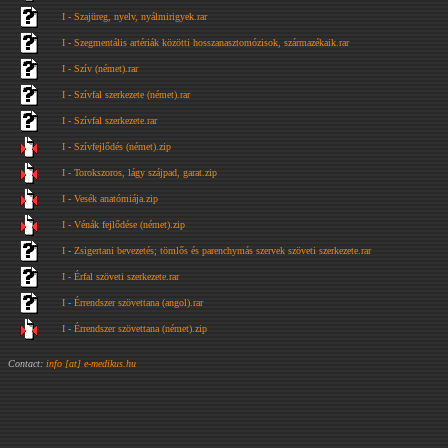
I - Szajüreg, nyelv, nyálmirigyek.rar
I - Szegmentális artériák közötti hosszanasztomózisok, származékaik.rar
I - Szív (német).rar
I - Szívfal szerkezete (német).rar
I - Szívfal szerkezete.rar
I - Szívfejlődés (német).zip
I - Torokszoros, lágy szájpad, garat.zip
I - Vesék anatómiája.zip
I - Vénák fejlődése (német).zip
I - Zsigertani bevezetés; tömlős és parenchymás szervek szöveti szerkezete.rar
I - Érfal szöveti szerkezete.rar
I - Érrendszer szövettana (angol).rar
I - Érrendszer szövettana (német).zip
Contact:
info [at] e-medikus.hu