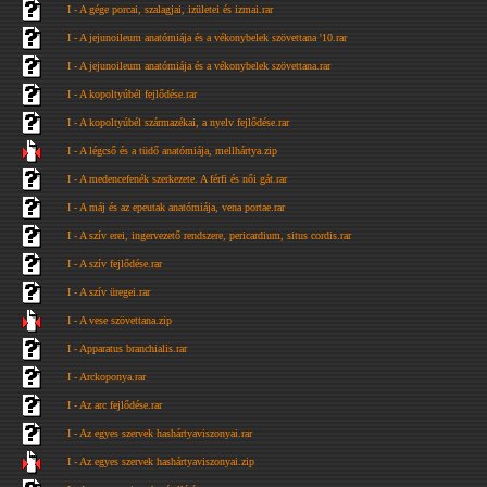
I - A gége porcai, szalagjai, izületei és izmai.rar
I - A jejunoileum anatómiája és a vékonybelek szövettana '10.rar
I - A jejunoileum anatómiája és a vékonybelek szövettana.rar
I - A kopoltyúbél fejlődése.rar
I - A kopoltyúbél származékai, a nyelv fejlődése.rar
I - A légcső és a tüdő anatómiája, mellhártya.zip
I - A medencefenék szerkezete. A férfi és női gát.rar
I - A máj és az epeutak anatómiája, vena portae.rar
I - A szív erei, ingervezető rendszere, pericardium, situs cordis.rar
I - A szív fejlődése.rar
I - A szív üregei.rar
I - A vese szövettana.zip
I - Apparatus branchialis.rar
I - Arckoponya.rar
I - Az arc fejlődése.rar
I - Az egyes szervek hashártyaviszonyai.rar
I - Az egyes szervek hashártyaviszonyai.zip