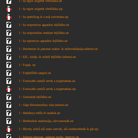
I - Az egyes zsigerek vérellátása.rar
I - Az egyes zsigerek vérellátása.zip
I - Az epehólyag és a máj szövettana.zip
I - Az uropoeticus apparátus fejlődése.rar
I - Az uropoietikus rendszer fejlődése.rar
I - Az urpoeticus apparátus fejlődése.rar
I - Duodenum és pancreas makro- és mikroszkópiája (német).rar
I - Elő-, közép- és utóbél fejlődése (német).rar
I - Fogak..rar
I - Fogfejlődés (angol).rar
I - Fontosabb szerzői nevek a zsigertanban.rar
I - Fontosabb szerzői nevek a zsigertanban.zip
I - Genitaliak fejlődése.rar
I - Gége fibroelasztikus váza (német).rar
I - Hashártya redők és tasakok.rar
I - Hereburkok anatómiája, sérvcsatornák.rar
I - Hüvely, kölső női nemi szervek, női medencefenék és gát.zip
I - Isthmus faucium, palatum molle, pharynx.rar