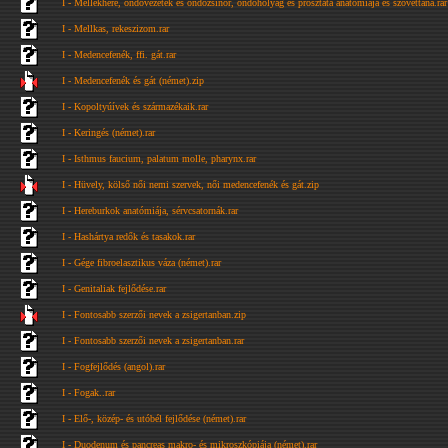
I - Mellékhere, ondóvezeték és ondózsinór, ondóhólyag és prosztata anatómiája és szövettana.rar
I - Mellkas, rekeszizom.rar
I - Medencefenék, ffi. gát.rar
I - Medencefenék és gát (német).zip
I - Kopoltyúívek és származékaik.rar
I - Keringés (német).rar
I - Isthmus faucium, palatum molle, pharynx.rar
I - Hüvely, kölső női nemi szervek, női medencefenék és gát.zip
I - Hereburkok anatómiája, sérvcsatornák.rar
I - Hashártya redők és tasakok.rar
I - Gége fibroelasztikus váza (német).rar
I - Genitaliak fejlődése.rar
I - Fontosabb szerzői nevek a zsigertanban.zip
I - Fontosabb szerzői nevek a zsigertanban.rar
I - Fogfejlődés (angol).rar
I - Fogak..rar
I - Elő-, közép- és utóbél fejlődése (német).rar
I - Duodenum és pancreas makro- és mikroszkópiája (német).rar