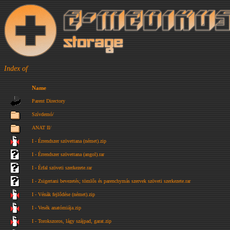
Index of
Name
Parent Directory
Szívdemó/
ANAT II/
I - Érrendszer szövettana (német).zip
I - Érrendszer szövettana (angol).rar
I - Érfal szöveti szerkezete.rar
I - Zsigertani bevezetés; tömlős és parenchymás szervek szöveti szerkezete.rar
I - Vénák fejlődése (német).zip
I - Vesék anatómiája.zip
I - Torokszoros, lágy szájpad, garat.zip