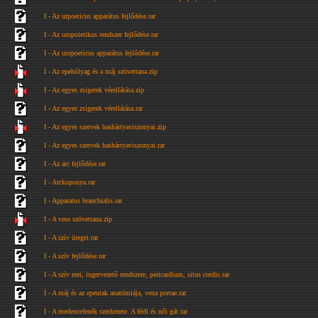
I - Az urpoeticus apparátus fejlődése.rar
I - Az uropoietikus rendszer fejlődése.rar
I - Az uropoeticus apparátus fejlődése.rar
I - Az epehólyag és a máj szövettana.zip
I - Az egyes zsigerek vérellátása.zip
I - Az egyes zsigerek vérellátása.rar
I - Az egyes szervek hashártyaviszonyai.zip
I - Az egyes szervek hashártyaviszonyai.rar
I - Az arc fejlődése.rar
I - Arckoponya.rar
I - Apparatus branchialis.rar
I - A vese szövettana.zip
I - A szív üregei.rar
I - A szív fejlődése.rar
I - A szív erei, ingervezető rendszere, pericardium, situs cordis.rar
I - A máj és az epeutak anatómiája, vena portae.rar
I - A medencefenék szerkezete. A férfi és női gát.rar