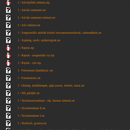
I - Szívfejlődés (német).zip
I - Szívfal szerkezete.rar
I - Szívfal szerkezete (német).rar
I - Szív (német).rar
I - Szegmentális artériák közötti hosszanasztomózisok, származékaik.rar
I - Szajüreg, nyelv, nyálmirigyek.rar
I - Rajzok.zip
I - Rajzok - urogenitális rsz.zip
I - Rajzok - szív.zip
I - Peritoneum (hashártya) .rar
I - Parodontium.rar
I - Orrüreg, melléküregek, gége porcai, ízületei, izmai.rar
I - Női gáttájék.rar
I - Nyirokszervrendszer - lép, thymus (német).rar
I - Nyirokrendszer II.rar
I - Nyirokrendszer I.rar
I - Nyelőcső, gyomor.rar