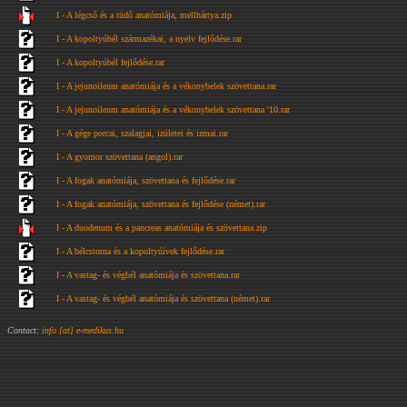
I - A légcső és a tüdő anatómiája, mellhártya.zip
I - A kopoltyúbél származékai, a nyelv fejlődése.rar
I - A kopoltyúbél fejlődése.rar
I - A jejunoileum anatómiája és a vékonybelek szövettana.rar
I - A jejunoileum anatómiája és a vékonybelek szövettana '10.rar
I - A gége porcai, szalagjai, izületei és izmai.rar
I - A gyomor szövettana (angol).rar
I - A fogak anatómiája, szövettana és fejlődése.rar
I - A fogak anatómiája, szövettana és fejlődése (német).rar
I - A duodenum és a pancreas anatómiája és szövettana.zip
I - A bélcstorna és a kopoltyúívek fejlődése.rar
I - A vastag- és végbél anatómiája és szövettana.rar
I - A vastag- és végbél anatómiája és szövettana (német).rar
Contact:
info [at] e-medikus.hu