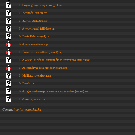
I - Szajüreg, nyelv, nyálmirigyek.rar
I - Keringés (német).rar
I - Szívfal szerkezete.rar
I - A kopoltyúbél fejlődése.rar
I - Fogfejlődés (angol).rar
I - A vese szövettana.zip
I - Érrendszer szövettana (német).zip
I - A vastag- és végbél anatómiája és szövettana (német).rar
I - Az epehólyag és a máj szövettana.zip
I - Mellkas, rekeszizom.rar
I - Fogak..rar
I - A fogak anatómiája, szövettana és fejlődése (német).rar
I - A szív fejlődése.rar
Contact:
info [at] e-medikus.hu