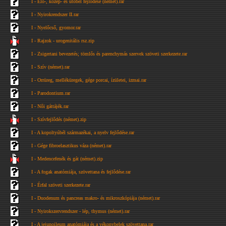
I - Elő-, közép- és utóbél fejlődése (német).rar
I - Nyirokrendszer II.rar
I - Nyelőcső, gyomor.rar
I - Rajzok - urogenitális rsz.zip
I - Zsigertani bevezetés; tömlős és parenchymás szervek szöveti szerkezete.rar
I - Szív (német).rar
I - Orrüreg, melléküregek, gége porcai, ízületei, izmai.rar
I - Parodontium.rar
I - Női gáttájék.rar
I - Szívfejlődés (német).zip
I - A kopoltyúbél származékai, a nyelv fejlődése.rar
I - Gége fibroelasztikus váza (német).rar
I - Medencefenék és gát (német).zip
I - A fogak anatómiája, szövettana és fejlődése.rar
I - Érfal szöveti szerkezete.rar
I - Duodenum és pancreas makro- és mikroszkópiája (német).rar
I - Nyirokszervrendszer - lép, thymus (német).rar
I - A jejunoileum anatómiája és a vékonybelek szövettana.rar