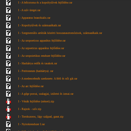
I - A bélcstorna és a kopoltyúívek fejlődése.rar
I - A szív üregei.rar
I - Apparatus branchialis.rar
I - Kopoltyúívek és származékaik.rar
I - Szegmentális artériák közötti hosszanasztomózisok, származékaik.rar
I - Az uropoeticus apparátus fejlődése.rar
I - Az urpoeticus apparátus fejlődése.rar
I - Az uropoietikus rendszer fejlődése.rar
I - Hashártya redők és tasakok.rar
I - Peritoneum (hashártya) .rar
I - A medencefenék szerkezete. A férfi és női gát.rar
I - Az arc fejlődése.rar
I - A gége porcai, szalagjai, izületei és izmai.rar
I - Vénák fejlődése (német).zip
I - Rajzok - szív.zip
I - Torokszoros, lágy szájpad, garat.zip
I - Nyirokrendszer I.rar