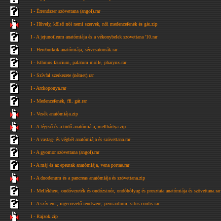
I - Érrendszer szövettana (angol).rar
I - Hüvely, kölső női nemi szervek, női medencefenék és gát.zip
I - A jejunoileum anatómiája és a vékonybelek szövettana '10.rar
I - Hereburkok anatómiája, sérvcsatornák.rar
I - Isthmus faucium, palatum molle, pharynx.rar
I - Szívfal szerkezete (német).rar
I - Arckoponya.rar
I - Medencefenék, ffi. gát.rar
I - Vesék anatómiája.zip
I - A légcső és a tüdő anatómiája, mellhártya.zip
I - A vastag- és végbél anatómiája és szövettana.rar
I - A gyomor szövettana (angol).rar
I - A máj és az epeutak anatómiája, vena portae.rar
I - A duodenum és a pancreas anatómiája és szövettana.zip
I - Mellékhere, ondóvezeték és ondózsinór, ondóhólyag és prosztata anatómiája és szövettana.rar
I - A szív erei, ingervezető rendszere, pericardium, situs cordis.rar
I - Rajzok.zip