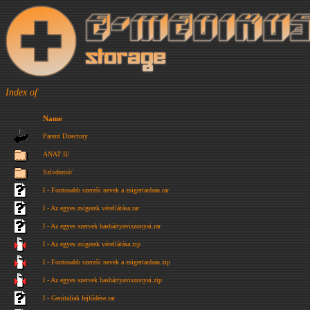
Index of
Name
Parent Directory
ANAT II/
Szívdemó/
I - Fontosabb szerzői nevek a zsigertanban.rar
I - Az egyes zsigerek vérellátása.rar
I - Az egyes szervek hashártyaviszonyai.rar
I - Az egyes zsigerek vérellátása.zip
I - Fontosabb szerzői nevek a zsigertanban.zip
I - Az egyes szervek hashártyaviszonyai.zip
I - Genitaliak fejlődése.rar