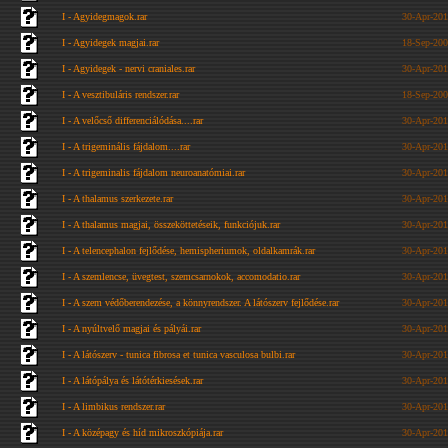
I - Agyidegmagok.rar
30-Apr-201
I - Agyidegek magjai.rar
18-Sep-200
I - Agyidegek - nervi craniales.rar
30-Apr-201
I - A vesztibuláris rendszer.rar
18-Sep-200
I - A velőcső differenciálódása....rar
30-Apr-201
I - A trigeminális fájdalom....rar
30-Apr-201
I - A trigeminalis fájdalom neuroanatómiai.rar
30-Apr-201
I - A thalamus szerkezete.rar
30-Apr-201
I - A thalamus magjai, összeköttetéseik, funkciójuk.rar
30-Apr-201
I - A telencephalon fejlődése, hemispheriumok, oldalkamrák.rar
30-Apr-201
I - A szemlencse, üvegtest, szemcsarnokok, accomodatio.rar
30-Apr-201
I - A szem védőberendezése, a könnyrendszer. A látószerv fejlődése.rar
30-Apr-201
I - A nyúltvelő magjai és pályái.rar
30-Apr-201
I - A látószerv - tunica fibrosa et tunica vasculosa bulbi.rar
30-Apr-201
I - A látópálya és látótérkiesések.rar
30-Apr-201
I - A limbikus rendszer.rar
30-Apr-201
I - A középagy és híd mikroszkópiája.rar
30-Apr-201