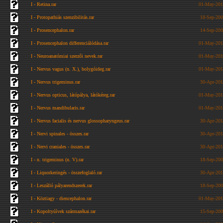
I - Retina.rar
01-May-201
I - Protopathiás szenzibilitás.rar
18-Sep-200
I - Prosencephalon.rar
14-Sep-200
I - Prosencephalon differenciálódása.rar
01-May-201
I - Neuroanatómiai szerzői nevek.rar
01-May-201
I - Nervus vagus (n. X.), bolygóideg.rar
01-May-201
I - Nervus trigeminus.rar
30-Apr-201
I - Nervus opticus, látópálya, látókéreg.rar
01-May-201
I - Nervus mandibularis.rar
01-May-201
I - Nervus facialis és nervus glossopharyngeus.rar
30-Apr-201
I - Nervi spinales - összes.rar
30-Apr-201
I - Nervi craniales - összes.rar
30-Apr-201
I - n. trigeminus (n. V).rar
18-Sep-200
I - Liquorkeringés - összefoglaló.rar
30-Apr-201
I - Leszálló pályarendszerek.rar
18-Sep-200
I - Köztiagy - diencephalon.rar
01-May-201
I - Kopoltyúívek származékai.rar
15-Sep-200