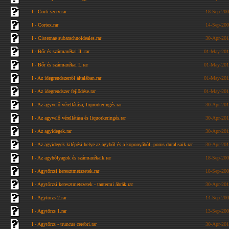
I - Corti-szerv.rar
18-Sep-200
I - Cortex.rar
14-Sep-200
I - Cisternae subarachnoideales.rar
30-Apr-201
I - Bőr és származékai II..rar
01-May-201
I - Bőr és származékai I..rar
01-May-201
I - Az idegrendszerről általában.rar
01-May-201
I - Az idegrendszer fejlődése.rar
01-May-201
I - Az agyvelő vérellátása, liquorkeringés.rar
30-Apr-201
I - Az agyvelő vérellátása és liquorkeringés.rar
30-Apr-201
I - Az agyidegek.rar
30-Apr-201
I - Az agyidegek kilépési helye az agyból és a koponyából, porus duralisaik.rar
30-Apr-201
I - Az agyhólyagok és származékaik.rar
18-Sep-200
I - Agytörzsi keresztmetszetek.rar
18-Sep-200
I - Agytörzsi keresztmetszetek - tantermi ábrák.rar
30-Apr-201
I - Agytörzs 2.rar
14-Sep-200
I - Agytörzs 1.rar
13-Sep-200
I - Agytörzs - truncus cerebri.rar
30-Apr-201