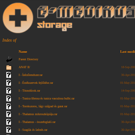
Index of
Name
Last modi
Parent Directory
ANAT II/
18-Sep-200
I - Ízérzőrendszer.rar
30-Apr-201
I - Érzékszervek fejlődése.rar
01-May-201
I - Törzsdúcok.rar
14-Sep-200
I - Tunica fibrosa és tunica vasculosa bulbi.rar
01-May-201
I - Torokszoros, lágy szájpad és garat.rar
01-May-201
I - Thalamus mikroszkópiája.rar
01-May-201
I - Thalamus - összefoglaló.rar
30-Apr-201
I - Szaglás és ízérzés.rar
30-Apr-201