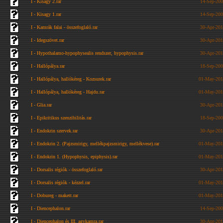
I - Kisagy 2.rar
14-Sep-200
I - Kisagy 1.rar
14-Sep-200
I - Kamrák falai - összefoglaló.rar
30-Apr-201
I - Idegszövet.rar
30-Apr-201
I - Hypothalamo-hypophysealis rendszer, hypophysis.rar
30-Apr-201
I - Hallópálya.rar
18-Sep-200
I - Hallópálya, hallókéreg - Kozsurek.rar
01-May-201
I - Hallópálya, hallókéreg - Hajdu.rar
01-May-201
I - Glia.rar
30-Apr-201
I - Epikritikus szenzibilitás.rar
18-Sep-200
I - Endokrin szervek.rar
30-Apr-201
I - Endokrin 2. (Pajzsmirigy, mellékpajzsmirigy, mellékvese).rar
01-May-201
I - Endokrin 1. (Hypophysis, epiphysis).rar
01-May-201
I - Dorsalis régiók - összefoglaló.rar
30-Apr-201
I - Dorsalis régiók - kézzel.rar
01-May-201
I - Dobureg - makett.rar
01-May-201
I - Diencephalon.rar
14-Sep-200
I - Diencephalon és III. agykamra.rar
30-Apr-201