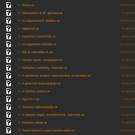
I - Retina.rar
01-May-201
I - Diencephalon és III. agykamra.rar
30-Apr-201
I - Az idegrendszerről általában.rar
01-May-201
I - Idegszövet.rar
30-Apr-201
I - Epikritikus szenzibilitás.rar
18-Sep-200
I - Az idegrendszer fejlődése.rar
01-May-201
I - Bőr és származékai II..rar
01-May-201
I - Dorsalis régiók - összefoglaló.rar
30-Apr-201
I - Hallópálya, hallókéreg - Kozsurek.rar
01-May-201
I - A szemlencse, üvegtest, szemcsarnokok, accomodatio.rar
30-Apr-201
I - A gerincvelő makroszkópiája.rar
18-Sep-200
I - A limbikus rendszer.rar
30-Apr-201
I - Agytörzs 1.rar
13-Sep-200
I - Thalamus mikroszkópiája.rar
01-May-201
I - A thalamus magjai, összeköttetéseik, funkciójuk.rar
30-Apr-201
I - Endokrin szervek.rar
30-Apr-201
I - Tunica fibrosa és tunica vasculosa bulbi.rar
01-May-201