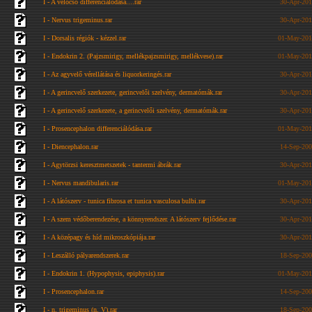
I - A velőcső differenciálódása....rar
30-Apr-201
I - Nervus trigeminus.rar
30-Apr-201
I - Dorsalis régiók - kézzel.rar
01-May-201
I - Endokrin 2. (Pajzsmirigy, mellékpajzsmirigy, mellékvese).rar
01-May-201
I - Az agyvelő vérellátása és liquorkeringés.rar
30-Apr-201
I - A gerincvelő szerkezete, gerincvelői szelvény, dermatómák.rar
30-Apr-201
I - A gerincvelő szerkezete, a gerincvelői szelvény, dermatómák.rar
30-Apr-201
I - Prosencephalon differenciálódása.rar
01-May-201
I - Diencephalon.rar
14-Sep-200
I - Agytörzsi keresztmetszetek - tantermi ábrák.rar
30-Apr-201
I - Nervus mandibularis.rar
01-May-201
I - A látószerv - tunica fibrosa et tunica vasculosa bulbi.rar
30-Apr-201
I - A szem védőberendezése, a könnyrendszer. A látószerv fejlődése.rar
30-Apr-201
I - A középagy és híd mikroszkópiája.rar
30-Apr-201
I - Leszálló pályarendszerek.rar
18-Sep-200
I - Endokrin 1. (Hypophysis, epiphysis).rar
01-May-201
I - Prosencephalon.rar
14-Sep-200
I - n. trigeminus (n. V).rar
18-Sep-200