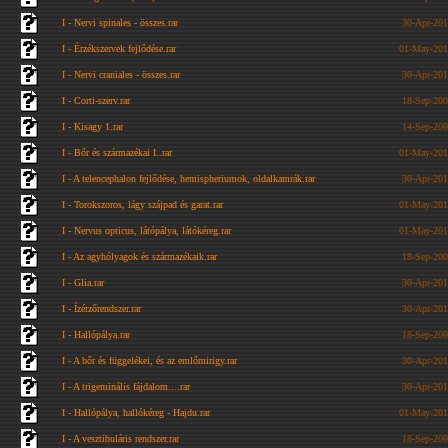
I - Nervi spinales - összes.rar
30-Apr-201
I - Érzékszervek fejlődése.rar
01-May-201
I - Nervi craniales - összes.rar
30-Apr-201
I - Corti-szerv.rar
18-Sep-200
I - Kisagy 1.rar
14-Sep-200
I - Bőr és származékai I..rar
01-May-201
I - A telencephalon fejlődése, hemispheriumok, oldalkamrák.rar
30-Apr-201
I - Torokszoros, lágy szájpad és garat.rar
01-May-201
I - Nervus opticus, látópálya, látókéreg.rar
01-May-201
I - Az agyhólyagok és származékaik.rar
18-Sep-200
I - Glia.rar
30-Apr-201
I - Ízérzőrendszer.rar
30-Apr-201
I - Hallópálya.rar
18-Sep-200
I - A bőr és függelékei, és az emlőmirigy.rar
30-Apr-201
I - A trigeminális fájdalom....rar
30-Apr-201
I - Hallópálya, hallókéreg - Hajdu.rar
01-May-201
I - A vesztibuláris rendszer.rar
18-Sep-200