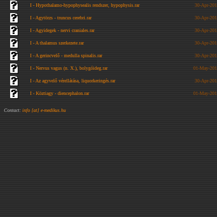
I - Hypothalamo-hypophysealis rendszer, hypophysis.rar
30-Apr-201
I - Agytörzs - truncus cerebri.rar
30-Apr-201
I - Agyidegek - nervi craniales.rar
30-Apr-201
I - A thalamus szerkezete.rar
30-Apr-201
I - A gerincvelő - medulla spinalis.rar
30-Apr-201
I - Nervus vagus (n. X.), bolygóideg.rar
01-May-201
I - Az agyvelő vérellátása, liquorkeringés.rar
30-Apr-201
I - Köztiagy - diencephalon.rar
01-May-201
Contact:
info [at] e-medikus.hu