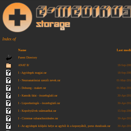
Index of
Name
Last modi
Parent Directory
ANAT II/
18-Sep-200
I - Agyidegek magjai.rar
18-Sep-200
I - Neuroanatómiai szerzői nevek.rar
01-May-201
I - Dobureg - makett.rar
01-May-201
I - Kamrák falai - összefoglaló.rar
30-Apr-201
I - Liquorkeringés - összefoglaló.rar
30-Apr-201
I - Kopoltyúívek származékai.rar
15-Sep-200
I - Cisternae subarachnoideales.rar
30-Apr-201
I - Az agyidegek kilépési helye az agyból és a koponyából, porus duralisaik.rar
30-Apr-201