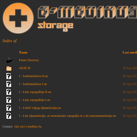
Index of
Name
Last modi
Parent Directory
ANAT II/
18-Sep-200
I - Szeletanatómia II.rar
30-Apr-201
I - Szeletanatómia I.rar
30-Apr-201
I - A has topográfiája II.rar
30-Apr-201
I - A has topográfiája I.rar
30-Apr-201
I - A felső végtag tájanatómiája.rar
30-Apr-201
I - A fej tájanatómiája, az intracranialis topográfia és a fej metszetanatómiája.rar
30-Apr-201
Contact:
info [at] e-medikus.hu