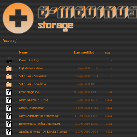
Index of
Name
Last modified
Size
Parent Directory
-
Fejlődéstan videók/
13-Sep-2008 21:56
-
SH Atlasz - Szövettan/
14-Sep-2008 01:24
-
SH Atlasz - Anatómia/
17-Sep-2009 19:31
-
Embriologia.iso
03-Sep-2008 14:11
7.0M
Neuro Anatomie 3D.iso
17-Sep-2008 15:06
431M
Grant's Dissector.rar
12-Mar-2009 11:13
51M
Gray's Anatomy for Students.rar
11-Oct-2009 14:56
131M
Bonctechnika - Róna, Jellinek.rar
12-Dec-2010 15:35
27M
Anatómiai nevek - Dr. Donáth Tibor.rar
12-Dec-2010 20:58
68M