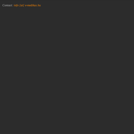
Contact:
info [at] e-medikus.hu