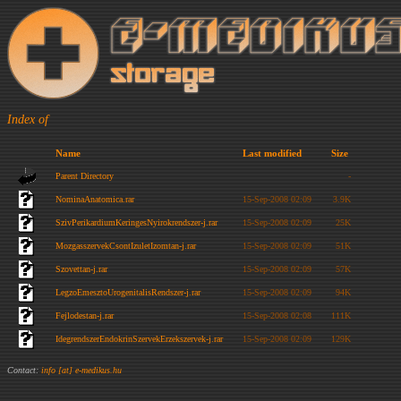
Index of
Name
Last modified
Size
Parent Directory
-
NominaAnatomica.rar
15-Sep-2008 02:09
3.9K
SzivPerikardiumKeringesNyirokrendszer-j.rar
15-Sep-2008 02:09
25K
MozgasszervekCsontIzuletIzomtan-j.rar
15-Sep-2008 02:09
51K
Szovettan-j.rar
15-Sep-2008 02:09
57K
LegzoEmesztoUrogenitalisRendszer-j.rar
15-Sep-2008 02:09
94K
Fejlodestan-j.rar
15-Sep-2008 02:08
111K
IdegrendszerEndokrinSzervekErzekszervek-j.rar
15-Sep-2008 02:09
129K
Contact:
info [at] e-medikus.hu