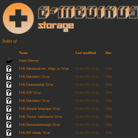
Index of
Name
Last modified
Size
Parent Directory
-
FOK Seborrhoeás bet., bőrgy. ter '10.rar
27-Jan-2011 16:22
113K
FOK Onkoderm1 '10.rar
27-Jan-2011 16:22
200K
FOK Paraneoplasiák '10.rar
27-Jan-2011 16:22
212K
FOK STD '10.rar
27-Jan-2011 16:22
247K
FOK Onkoderm2 '10.rar
27-Jan-2011 16:22
376K
FOK Allergiás betegségek '10.rar
27-Jan-2011 16:22
398K
FOK Vírusok, baktériumok '10.rar
27-Jan-2011 16:22
399K
FOK Dermatophlebológia '10.rar
27-Jan-2011 16:22
599K
FOK HIV előadás '10.rar
27-Jan-2011 16:22
814K