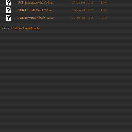
FOK Immunpatológia '10.rar
27-Jan-2011 16:22
1.0M
FOK LE Bull Morph '10.rar
27-Jan-2011 16:22
1.5M
FOK Bevezető előadás '10.rar
27-Jan-2011 16:22
2.7M
Contact:
info [at] e-medikus.hu