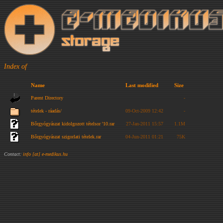
Index of
Name
Last modified
Size
Parent Directory
-
tételek - ráadás/
09-Oct-2009 12:42
-
Bőrgyógyászat kidolgozott tételsor '10.rar
27-Jan-2011 15:57
1.1M
Bőrgyógyászat szigorlati tételek.rar
04-Jun-2011 01:21
75K
Contact:
info [at] e-medikus.hu