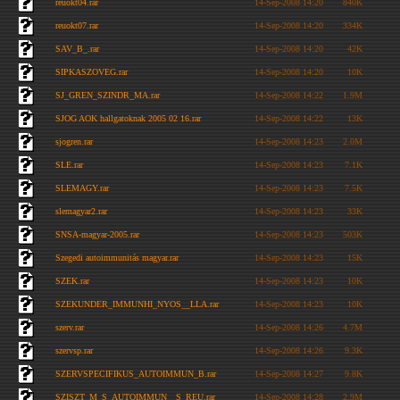
reuokt04.rar
14-Sep-2008 14:20
840K
reuokt07.rar
14-Sep-2008 14:20
334K
SAV_B_.rar
14-Sep-2008 14:20
42K
SIPKASZOVEG.rar
14-Sep-2008 14:20
10K
SJ_GREN_SZINDR_MA.rar
14-Sep-2008 14:22
1.9M
SJOG AOK hallgatoknak 2005 02 16.rar
14-Sep-2008 14:22
13K
sjogren.rar
14-Sep-2008 14:23
2.0M
SLE.rar
14-Sep-2008 14:23
7.1K
SLEMAGY.rar
14-Sep-2008 14:23
7.5K
slemagyar2.rar
14-Sep-2008 14:23
33K
SNSA-magyar-2005.rar
14-Sep-2008 14:23
503K
Szegedi autoimmunitás magyar.rar
14-Sep-2008 14:23
15K
SZEK.rar
14-Sep-2008 14:23
10K
SZEKUNDER_IMMUNHI_NYOS__LLA.rar
14-Sep-2008 14:23
10K
szerv.rar
14-Sep-2008 14:26
4.7M
szervsp.rar
14-Sep-2008 14:26
9.3K
SZERVSPECIFIKUS_AUTOIMMUN_B.rar
14-Sep-2008 14:27
9.8K
SZISZT_M_S_AUTOIMMUN__S_REU.rar
14-Sep-2008 14:28
2.9M