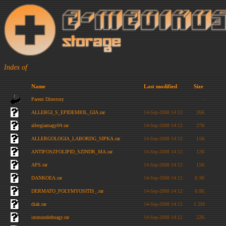
Index of
Name
Last modified
Size
Parent Directory
-
ALLERGI_S_EPIDEMIOL_GIA.rar
14-Sep-2008 14:12
26K
allergiamagy04.rar
14-Sep-2008 14:12
27K
ALLERGOLOGIA_LABORDG_SIPKA.rar
14-Sep-2008 14:12
11K
ANTIFOSZFOLIPID_SZINDR_MA.rar
14-Sep-2008 14:12
12K
APS.rar
14-Sep-2008 14:12
15K
DANKOEA.rar
14-Sep-2008 14:12
8.3K
DERMATO_POLYMYOSITIS_.rar
14-Sep-2008 14:12
8.8K
diak.rar
14-Sep-2008 14:12
1.2M
immundefmagy.rar
14-Sep-2008 14:12
22K