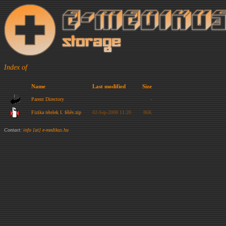
Index of
Name
Last modified
Size
Parent Directory
-
Fizika tételek I. félév.zip
02-Sep-2008 11:20
86K
Contact:
info [at] e-medikus.hu