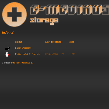
Index of
Name
Last modified
Size
Parent Directory
-
Fizika tételek II. félév.zip
02-Sep-2008 11:20
118K
Contact:
info [at] e-medikus.hu