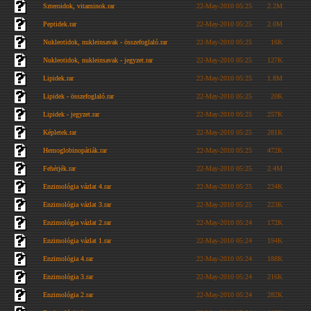
Szteroidok, vitaminok.rar
22-May-2010 05:25
2.2M
Peptidek.rar
22-May-2010 05:25
2.0M
Nukleotidok, nukleinsavak - összefoglaló.rar
22-May-2010 05:25
16K
Nukleotidok, nukleinsavak - jegyzet.rar
22-May-2010 05:25
127K
Lipidek.rar
22-May-2010 05:25
1.8M
Lipidek - összefoglaló.rar
22-May-2010 05:25
20K
Lipidek - jegyzet.rar
22-May-2010 05:25
257K
Képletek.rar
22-May-2010 05:25
281K
Hemoglobinopátiák.rar
22-May-2010 05:25
472K
Fehérjék.rar
22-May-2010 05:25
2.4M
Enzimológia vázlat 4.rar
22-May-2010 05:25
224K
Enzimológia vázlat 3.rar
22-May-2010 05:25
223K
Enzimológia vázlat 2.rar
22-May-2010 05:24
172K
Enzimológia vázlat 1.rar
22-May-2010 05:24
194K
Enzimológia 4.rar
22-May-2010 05:24
188K
Enzimológia 3.rar
22-May-2010 05:24
216K
Enzimológia 2.rar
22-May-2010 05:24
282K