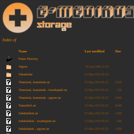
Index of
Name
Last modified
Size
Parent Directory
-
Vegyes/
03-Sep-2008 15:10
-
Témakörök/
22-May-2010 05:24
-
Vitaminok, koenzimek.rar
22-May-2010 05:25
315K
Vitaminok, koenzimek - összefoglaló.rar
22-May-2010 05:25
11K
Vitaminok, koenzimek - jegyzet.rar
22-May-2010 05:25
184K
Transzláció.rar
22-May-2010 05:25
944K
Szénhidrátok.rar
22-May-2010 05:25
1.0M
Szénhidrátok - összefoglaló.rar
22-May-2010 05:25
14K
Szénhidrátok - jegyzet.rar
22-May-2010 05:25
1.9M