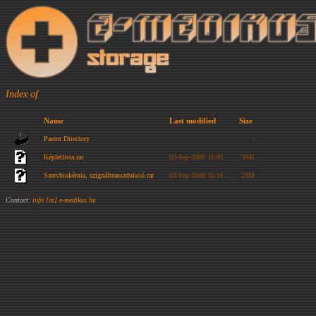
Index of
Name
Last modified
Size
Parent Directory
-
Képletlista.rar
03-Sep-2008 16:01
716K
Szervbiokémia, szignáltranszdukció.rar
03-Sep-2008 16:16
23M
Contact:
info [at] e-medikus.hu