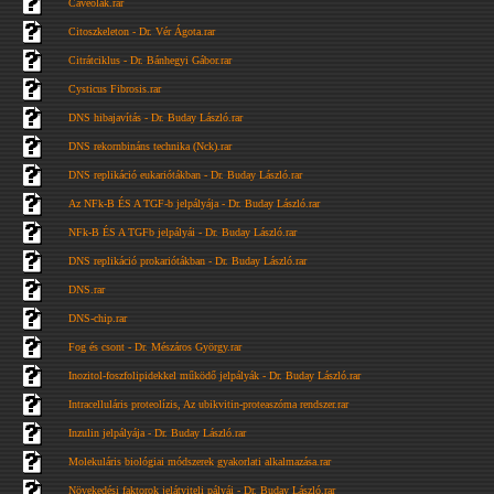
Caveolák.rar
Citoszkeleton - Dr. Vér Ágota.rar
Citrátciklus - Dr. Bánhegyi Gábor.rar
Cysticus Fibrosis.rar
DNS hibajavítás - Dr. Buday László.rar
DNS rekornbináns technika (Nck).rar
DNS replikáció eukariótákban - Dr. Buday László.rar
Az NFk-B ÉS A TGF-b jelpályája - Dr. Buday László.rar
NFk-B ÉS A TGFb jelpályái - Dr. Buday László.rar
DNS replikáció prokariótákban - Dr. Buday László.rar
DNS.rar
DNS-chip.rar
Fog és csont - Dr. Mészáros György.rar
Inozitol-foszfolipidekkel működő jelpályák - Dr. Buday László.rar
Intracelluláris proteolízis, Az ubikvitin-proteaszóma rendszer.rar
Inzulin jelpályája - Dr. Buday László.rar
Molekuláris biológiai módszerek gyakorlati alkalmazása.rar
Növekedési faktorok jelátviteli pályái - Dr. Buday László.rar