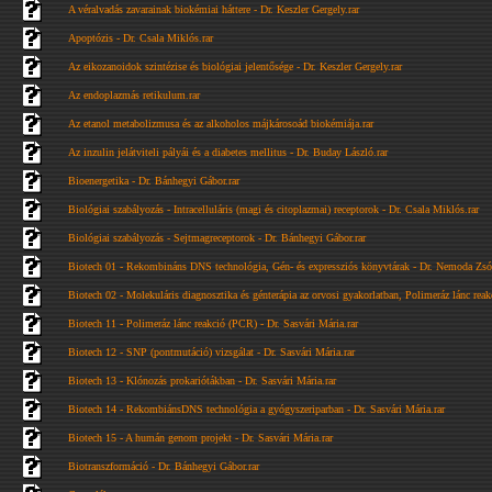
A véralvadás zavarainak biokémiai háttere - Dr. Keszler Gergely.rar
Apoptózis - Dr. Csala Miklós.rar
Az eikozanoidok szintézise és biológiai jelentősége - Dr. Keszler Gergely.rar
Az endoplazmás retikulum.rar
Az etanol metabolizmusa és az alkoholos májkárosoád biokémiája.rar
Az inzulin jelátviteli pályái és a diabetes mellitus - Dr. Buday László.rar
Bioenergetika - Dr. Bánhegyi Gábor.rar
Biológiai szabályozás - Intracelluláris (magi és citoplazmai) receptorok - Dr. Csala Miklós.rar
Biológiai szabályozás - Sejtmagreceptorok - Dr. Bánhegyi Gábor.rar
Biotech 01 - Rekombináns DNS technológia, Gén- és expressziós könyvtárak - Dr. Nemoda Zsóf
Biotech 02 - Molekuláris diagnosztika és génterápia az orvosi gyakorlatban, Polimeráz lánc rea
Biotech 11 - Polimeráz lánc reakció (PCR) - Dr. Sasvári Mária.rar
Biotech 12 - SNP (pontmutáció) vizsgálat - Dr. Sasvári Mária.rar
Biotech 13 - Klónozás prokariótákban - Dr. Sasvári Mária.rar
Biotech 14 - RekombiánsDNS technológia a gyógyszeriparban - Dr. Sasvári Mária.rar
Biotech 15 - A humán genom projekt - Dr. Sasvári Mária.rar
Biotranszformáció - Dr. Bánhegyi Gábor.rar