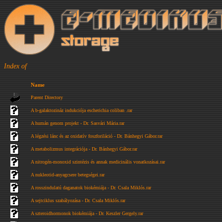
Index of
Name
Parent Directory
A b-galaktozináz indukciója escherichia coliban .rar
A humán genom projekt - Dr. Sasvári Mária.rar
A légzési lánc és az oxidatív foszforiláció - Dr. Bánhegyi Gábor.rar
A metabolizmus integrációja - Dr. Bánhegyi Gábor.rar
A nitrogén-monoxid szintézis és annak medicinális vonatkozásai.rar
A nukleotid-anyagcsere betegségei.rar
A rosszindulatú daganatok biokémiája - Dr. Csala Miklós.rar
A sejtciklus szabályozása - Dr. Csala Miklós.rar
A szteroidhormonok biokémiája - Dr. Keszler Gergely.rar