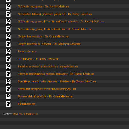
Nukleotid anyagcsere - Dr. Sasvári Mária.rar
Növekedési faktorok jelátviteli pályái I-II - Dr. Buday László.rar
Nukleotid anyagcsere, Pirimidin nukleotid szintézis - Dr. Sasvári Mária.rar
Nukleotid anyagcsere, Purin nukleotidok - Dr. Sasvári Mária.rar
Oxigén homeosztázis - Dr. Csala Miklós.rar
Oxigén toxicitás és jelátvitel - Dr. Bánhegyi Gábor.rar
Peroxiszóma.rar
PIP jelpálya - Dr. Buday László.rar
Segédlet az extracelluláris mátrix c. anyagrészhez.rar
Speciális transzkripciós faktorok működése - Dr. Buday László.rar
Specifikus transzkripciós faktorok működése - Dr. Buday László.rar
Szénhidrát anyagcsere enzimhiányos betegségei.rar
Tejsavas (laktát) acidózis - Dr. Csala Miklós.rar
Táplálkozás.rar
Contact:
info [at] e-medikus.hu