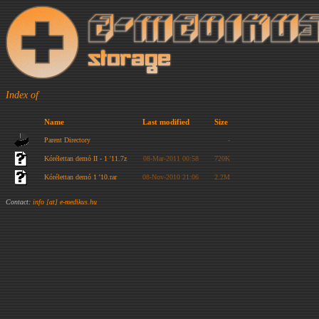
Index of
Name
Last modified
Size
Parent Directory
-
Kórélettan demó II - 1 '11.7z
08-Mar-2011 00:58
720K
Kórélettan demó 1 '10.rar
08-Nov-2010 21:06
2.2M
Contact:
info [at] e-medikus.hu