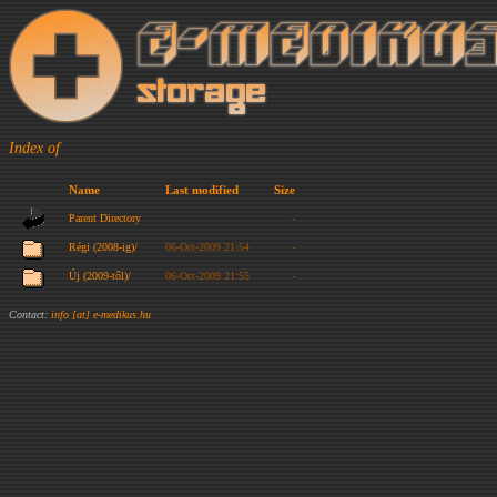
Index of
Name
Last modified
Size
Parent Directory
-
Régi (2008-ig)/
06-Oct-2009 21:54
-
Új (2009-től)/
06-Oct-2009 21:55
-
Contact:
info [at] e-medikus.hu