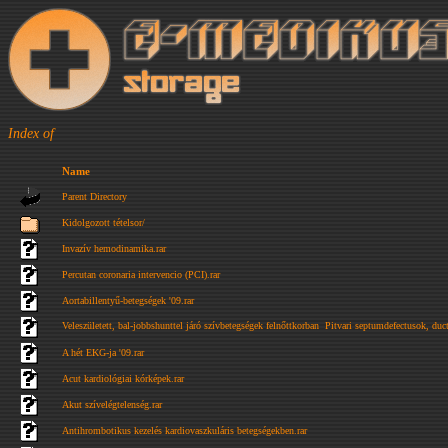
Index of
Name
Parent Directory
Kidolgozott tételsor/
Invazív hemodinamika.rar
Percutan coronaria intervencio (PCI).rar
Aortabillentyű-betegségek '09.rar
Veleszületett, bal-jobbshunttel járó szívbetegségek felnőttkorban  Pitvari septumdefectusok, duct
A hét EKG-ja '09.rar
Acut kardiológiai kórképek.rar
Akut szívelégtelenség.rar
Antihrombotikus kezelés kardiovaszkuláris betegségekben.rar