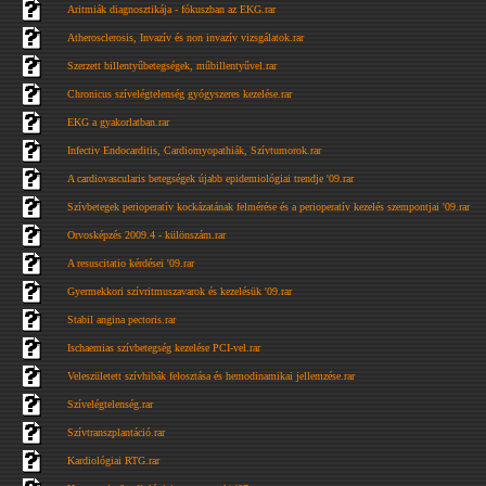
Aritmiák diagnosztikája - fókuszban az EKG.rar
Atherosclerosis, Invazív és non invazív vizsgálatok.rar
Szerzett billentyűbetegségek, műbillentyűvel.rar
Chronicus szívelégtelenség gyógyszeres kezelése.rar
EKG a gyakorlatban.rar
Infectiv Endocarditis, Cardiomyopathiák, Szívtumorok.rar
A cardiovascularis betegségek újabb epidemiológiai trendje '09.rar
Szívbetegek perioperatív kockázatának felmérése és a perioperatív kezelés szempontjai '09.rar
Orvosképzés 2009.4 - különszám.rar
A resuscitatio kérdései '09.rar
Gyermekkori szívritmuszavarok és kezelésük '09.rar
Stabil angina pectoris.rar
Ischaemias szívbetegség kezelése PCI-vel.rar
Veleszületett szívhibák felosztása és hemodinamikai jellemzése.rar
Szívelégtelenség.rar
Szívtranszplantáció.rar
Kardiológiai RTG.rar