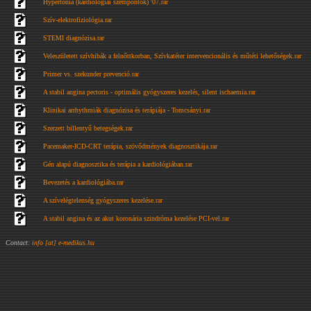
Hypertonia (kardiológiai szempontok) '07.rar
Szív-elektrofiziológia.rar
STEMI diagnózisa.rar
Veleszületett szívhibák a felnőttkorban, Szívkatéter intervencionális és műtéti lehetőségek.rar
Primer vs. szekunder prevenció.rar
A stabil angina pectoris - optimális gyógyszeres kezelés, silent ischaemia.rar
Klinikai arrhythmiák diagnózisa és terápiája - Tomcsányi.rar
Szerzett billentyű betegségek.rar
Pacemaker-ICD-CRT terápia, szövődmények diagnosztikája.rar
Gén alapú diagnosztika és terápia a kardiológiában.rar
Bevezetés a kardiológiába.rar
A szívelégtelenség gyógyszeres kezelése.rar
A stabil angina és az akut koronária szindróma kezelése PCI-vel.rar
Contact:
info [at] e-medikus.hu