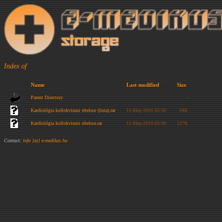
Index of
Name
Last modified
Size
Parent Directory
-
Kardiológia kollokviumi tételsor (lista).rar
11-May-2010 05:50
54K
Kardiológia kollokviumi tételsor.rar
11-May-2010 05:50
127K
Contact:
info [at] e-medikus.hu