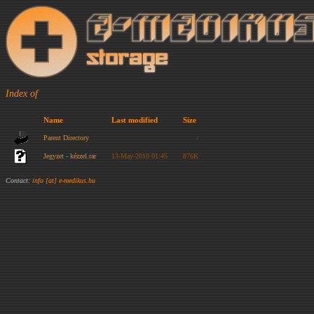
Index of
Name
Last modified
Size
Parent Directory
-
Jegyzet - kézzel.rar
13-May-2010 01:45
876K
Contact:
info [at] e-medikus.hu