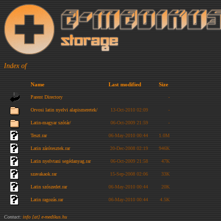
Index of
Name
Last modified
Size
Parent Directory
-
Orvosi latin nyelvi alapismeretek/
13-Oct-2010 02:09
-
Latin-magyar szótár/
06-Oct-2009 21:59
-
Teszt.rar
06-May-2010 00:44
1.0M
Latin zárótesztek.rar
20-Dec-2008 02:19
946K
Latin nyelvtani segédanyag.rar
06-Oct-2009 21:58
47K
szavakaok.rar
15-Sep-2008 02:06
33K
Latin szószedet.rar
06-May-2010 00:44
20K
Latin ragozás.rar
06-May-2010 00:44
4.5K
Contact:
info [at] e-medikus.hu