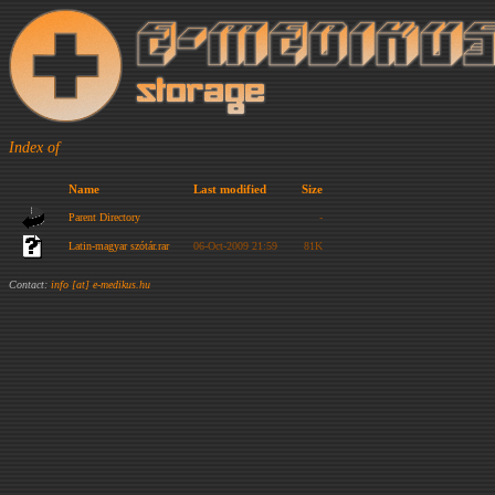
Index of
Name
Last modified
Size
Parent Directory
-
Latin-magyar szótár.rar
06-Oct-2009 21:59
81K
Contact:
info [at] e-medikus.hu