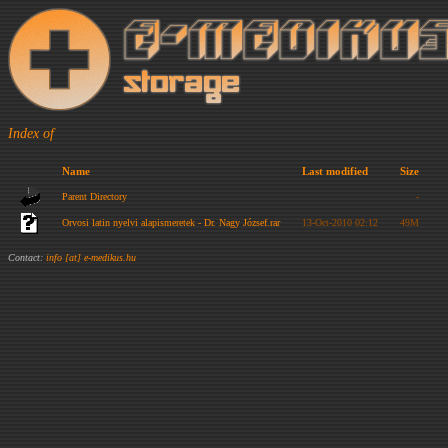
Index of
Name
Last modified
Size
Parent Directory
-
Orvosi latin nyelvi alapismeretek - Dr. Nagy József.rar
13-Oct-2010 02:12
49M
Contact:
info [at] e-medikus.hu