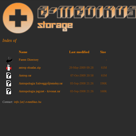
Index of
Name
Last modified
Size
Parent Directory
-
antrop eloadas.zip
29-May-2009 09:28
61M
Antrop.rar
07-Oct-2009 20:58
61M
Antropologia Szöveggyűjtemény.rar
03-Sep-2008 21:26
196K
Antropologia jegyzet - kivonat.rar
03-Sep-2008 21:26
160K
Contact:
info [at] e-medikus.hu