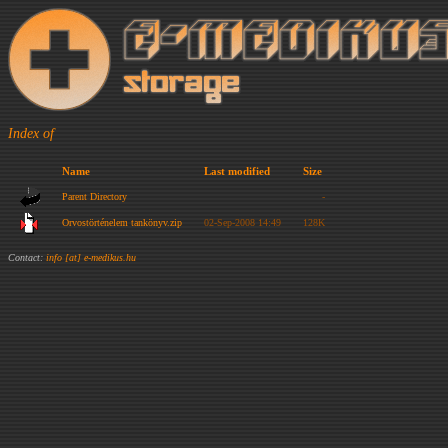
Index of
Name
Last modified
Size
Parent Directory
-
Orvostörténelem tankönyv.zip
02-Sep-2008 14:49
128K
Contact:
info [at] e-medikus.hu