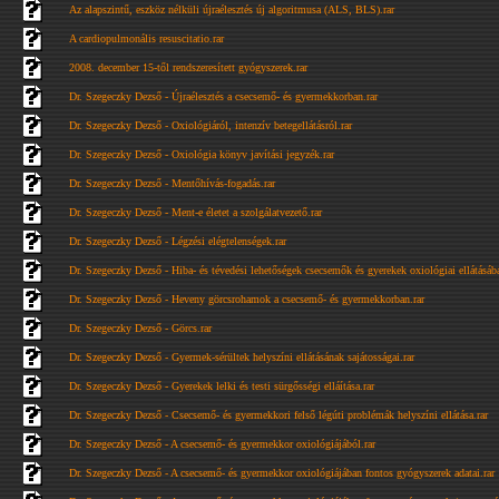
Az alapszintű, eszköz nélküli újraélesztés új algoritmusa (ALS, BLS).rar
A cardiopulmonális resuscitatio.rar
2008. december 15-től rendszeresített gyógyszerek.rar
Dr. Szegeczky Dezső - Újraélesztés a csecsemő- és gyermekkorban.rar
Dr. Szegeczky Dezső - Oxiológiáról, intenzív betegellátásról.rar
Dr. Szegeczky Dezső - Oxiológia könyv javítási jegyzék.rar
Dr. Szegeczky Dezső - Mentőhívás-fogadás.rar
Dr. Szegeczky Dezső - Ment-e életet a szolgálatvezető.rar
Dr. Szegeczky Dezső - Légzési elégtelenségek.rar
Dr. Szegeczky Dezső - Hiba- és tévedési lehetőségek csecsemők és gyerekek oxiológiai ellátásába
Dr. Szegeczky Dezső - Heveny görcsrohamok a csecsemő- és gyermekkorban.rar
Dr. Szegeczky Dezső - Görcs.rar
Dr. Szegeczky Dezső - Gyermek-sérültek helyszíni ellátásának sajátosságai.rar
Dr. Szegeczky Dezső - Gyerekek lelki és testi sürgősségi elláítása.rar
Dr. Szegeczky Dezső - Csecsemő- és gyermekkori felső légúti problémák helyszíni ellátása.rar
Dr. Szegeczky Dezső - A csecsemő- és gyermekkor oxiológiájából.rar
Dr. Szegeczky Dezső - A csecsemő- és gyermekkor oxiológiájában fontos gyógyszerek adatai.rar