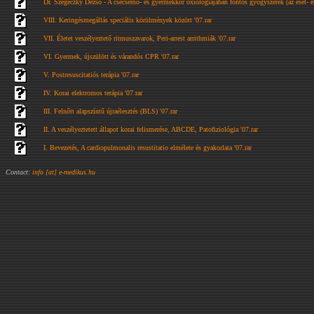
Dr. Szegeczky Dezső - A csecsemő- és gyermekkor oxiológiájában fontos gyógyszerek (az eset- é
VIII. Keringésmegállás speciális körülmények között '07.rar
VII. Életet veszélyeztető ritmuszavarok, Peri-arrest arrithmiák '07.rar
VI. Gyermek, újszülött és várandós CPR '07.rar
V. Postresuscitatiós terápia '07.rar
IV. Korai elektromos terápia '07.rar
III. Felnőtt alapszíntű újraélesztés (BLS) '07.rar
II. A veszélyeztetett állapot korai felismerése, ABCDE, Patofiziológia '07.rar
I. Bevezetés, A cardiopulmonalis resustitatio elmélete és gyakorlata '07.rar
Contact:
info [at] e-medikus.hu