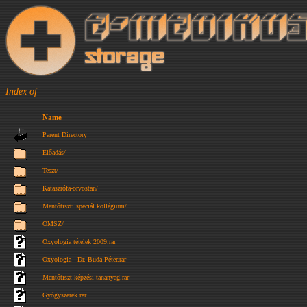
Index of
Name
Parent Directory
Előadás/
Teszt/
Kataszrófa-orvostan/
Mentőtiszti speciál kollégium/
OMSZ/
Oxyologia tételek 2009.rar
Oxyologia - Dr. Buda Péter.rar
Mentőtiszt képzési tananyag.rar
Gyógyszerek.rar