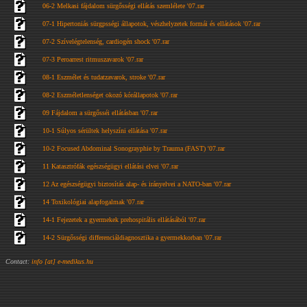
06-2 Melkasi fájdalom sürgősségi ellátás szemlélete '07.rar
07-1 Hipertoniás sürgpsségi állapotok, vészhelyzetek formái és ellátások '07.rar
07-2 Szívelégtelenség, cardiogén shock '07.rar
07-3 Peroarrest ritmuszavarok '07.rar
08-1 Eszmélet és tudatzavarok, stroke '07.rar
08-2 Eszméletlenséget okozó kórállapotok '07.rar
09 Fájdalom a sürgősséi ellátásban '07.rar
10-1 Súlyos sérültek helyszíni ellátása '07.rar
10-2 Focused Abdominal Sonograyphie by Trauma (FAST) '07.rar
11 Katasztrófák egészségügyi ellátási elvei '07.rar
12 Az egészségügyi biztosítás alap- és irányelvei a NATO-ban '07.rar
14 Toxikológiai alapfogalmak '07.rar
14-1 Fejezetek a gyermekek prehospitális ellátásából '07.rar
14-2 Sürgősségi differenciáldiagnosztika a gyermekkorban '07.rar
Contact:
info [at] e-medikus.hu