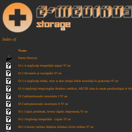
Index of
Name
Parent Directory
01-1 A sürgősségi betegellátás alapjai '07.rar
01-2 Bevezetés az oxyolgiába '07.rar
01-3 A sürgősségi ellátás, mint az akut jellegű ellátás filozófiája és gyakorlata '07.rar
02 A sürgősségi betegvizsgálat általános szabályai, ABCDE séma és annak patofiziológiai és klini
03 Cardiopulmonalis resustitatio I '07.rar
04 Cardiopulmonalis resustitatio II '07.rar
05-1 Légúti problémák, heveny légzési elégtelenség '07.rar
05-2 Sürgősségi betegellátás - Légzés '07.rar
06-1 A heveny melkasi fájdalom kórházon kívüli ellátása '07.rar