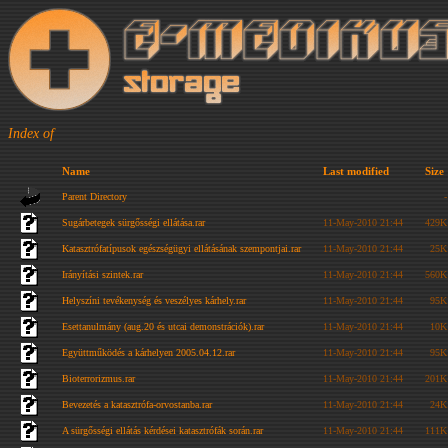
Index of
Name
Last modified
Size
Parent Directory
-
Sugárbetegek sürgősségi ellátása.rar
11-May-2010 21:44
429K
Katasztrófatípusok egészségügyi ellátásának szempontjai.rar
11-May-2010 21:44
25K
Irányítási szintek.rar
11-May-2010 21:44
560K
Helyszíni tevékenység és veszélyes kárhely.rar
11-May-2010 21:44
95K
Esettanulmány (aug.20 és utcai demonstrációk).rar
11-May-2010 21:44
10K
Együttműködés a kárhelyen 2005.04.12.rar
11-May-2010 21:44
95K
Bioterrorizmus.rar
11-May-2010 21:44
201K
Bevezetés a katasztrófa-orvostanba.rar
11-May-2010 21:44
24K
A sürgősségi ellátás kérdései katasztrófák során.rar
11-May-2010 21:44
111K