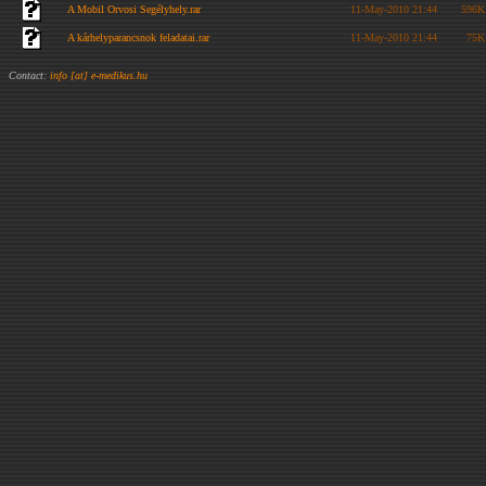
A Mobil Orvosi Segélyhely.rar
11-May-2010 21:44
596K
A kárhelyparancsnok feladatai.rar
11-May-2010 21:44
75K
Contact:
info [at] e-medikus.hu