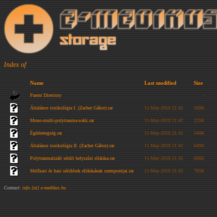
Index of
Name
Last modified
Size
Parent Directory
-
Általános toxikológia I. (Zacher Gábor).rar
11-May-2010 21:42
169K
Mono-multi-polytrauma-sokk.rar
11-May-2010 21:42
225K
Égésbetegség.rar
11-May-2010 21:42
540K
Általános toxikológia II. (Zacher Gábor).rar
11-May-2010 21:42
649K
Polytraumatizált sérült helyszíni ellátása.rar
11-May-2010 21:42
686K
Mellkasi és hasi sérülések ellátásának szempontjai.rar
11-May-2010 21:42
785K
Contact:
info [at] e-medikus.hu