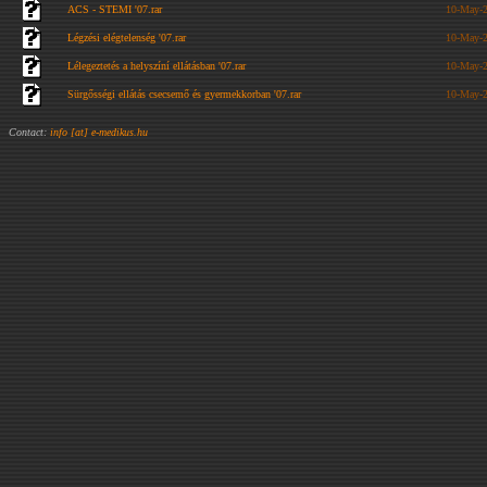
ACS - STEMI '07.rar
10-May-2
Légzési elégtelenség '07.rar
10-May-2
Lélegeztetés a helyszíní ellátásban '07.rar
10-May-2
Sürgősségi ellátás csecsemő és gyermekkorban '07.rar
10-May-2
Contact:
info [at] e-medikus.hu