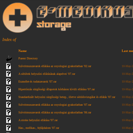
Index of
Name
Last mo
Parent Directory
Szívritmuszavarok ellátása az oxyologiai gyakorlatban '02.rar
10-May-2
A sérültek helyszíni ellátásának alapelvei '07.rar
10-May-2
Eszmélet-és tudatzavarok '07.rar
10-May-2
Hipertóniás sürgősségi állapotok kórházon kívüli ellátása '07.rar
10-May-2
Standardizált helyszíni sürgősségi beteg-, illetve sérülésvizsgálat és ellátás '07.rar
10-May-2
Szívritmuszavarok ellátása az oxyologiai gyakorlatban '07.rar
10-May-2
Szívritmuszavarok ellátása az oxyologiai gyakorlatban '06.rar
10-May-2
A stroke helyszíni ellátása '07.rar
10-May-2
Has-, mellkas-, fejfájdalom '07.rar
10-May-2