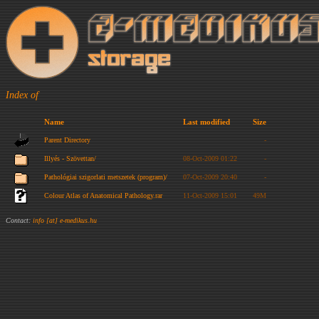
Index of
Name
Last modified
Size
Parent Directory
-
Illyés - Szövettan/
08-Oct-2009 01:22
-
Pathológiai szigorlati metszetek (program)/
07-Oct-2009 20:40
-
Colour Atlas of Anatomical Pathology.rar
11-Oct-2009 15:01
49M
Contact:
info [at] e-medikus.hu