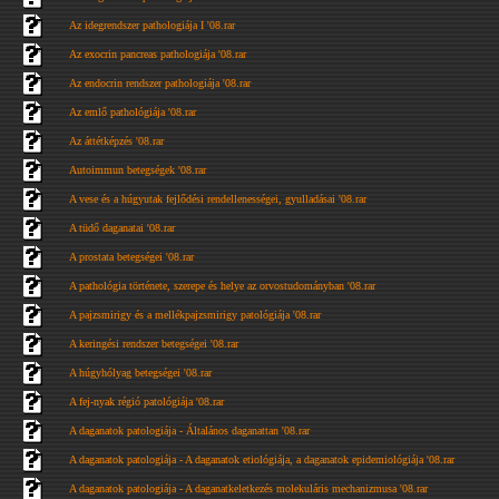
Az idegrendszer pathologiája I '08.rar
Az exocrin pancreas pathologiája '08.rar
Az endocrin rendszer pathologiája '08.rar
Az emlő pathológiája '08.rar
Az áttétképzés '08.rar
Autoimmun betegségek '08.rar
A vese és a húgyutak fejlődési rendellenességei, gyulladásai '08.rar
A tüdő daganatai '08.rar
A prostata betegségei '08.rar
A pathológia története, szerepe és helye az orvostudományban '08.rar
A pajzsmirigy és a mellékpajzsmirigy patológiája '08.rar
A keringési rendszer betegségei '08.rar
A húgyhólyag betegségei '08.rar
A fej-nyak régió patológiája '08.rar
A daganatok patologiája - Általános daganattan '08.rar
A daganatok patologiája - A daganatok etiológiája, a daganatok epidemiológiája '08.rar
A daganatok patologiája - A daganatkeletkezés molekuláris mechanizmusa '08.rar