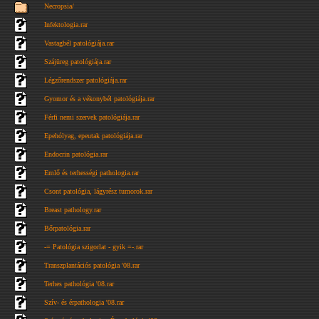
Necropsia/
Infektologia.rar
Vastagbél patológiája.rar
Szájüreg patológiája.rar
Légzőrendszer patológiája.rar
Gyomor és a vékonybél patológiája.rar
Férfi nemi szervek patológiája.rar
Epehólyag, epeutak patológiája.rar
Endocrin patológia.rar
Emlő és terhességi pathologia.rar
Csont patológia, lágyrész tumorok.rar
Breast pathology.rar
Bőrpatológia.rar
-= Patológia szigorlat - gyik =-.rar
Transzplantációs patológia '08.rar
Terhes pathológia '08.rar
Szív- és érpathologia '08.rar