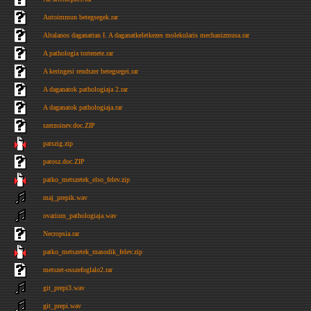
Autoimmun betegsegek.rar
Altalanos daganattan I. A daganatkeletkezes molekularis mechanizmusa.rar
A pathologia tortenete.rar
A keringesi rendszer betegsegei.rar
A daganatok pathologiaja 2.rar
A daganatok pathologiaja.rar
szerzoinev.doc.ZIP
patszig.zip
patosz.doc.ZIP
patko_metszetek_elso_felev.zip
maj_prepik.wav
ovarium_pathologiaja.wav
Necropsia.rar
patko_metszetek_masodik_felev.zip
metszet-osszefoglalo2.rar
git_prepi3.wav
git_prepi.wav