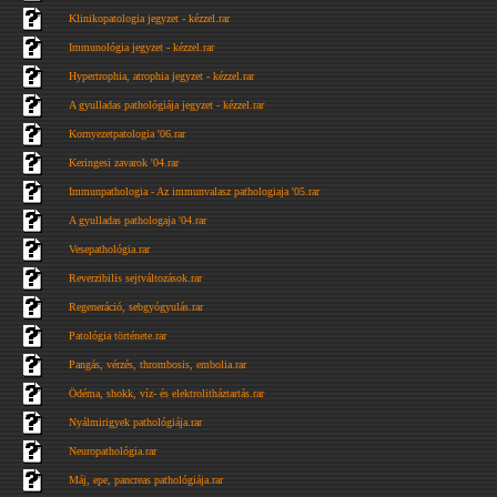
Klinikopatologia jegyzet - kézzel.rar
Immunológia jegyzet - kézzel.rar
Hypertrophia, atrophia jegyzet - kézzel.rar
A gyulladas pathológiája jegyzet - kézzel.rar
Kornyezetpatologia '06.rar
Keringesi zavarok '04.rar
Immunpathologia - Az immunvalasz pathologiaja '05.rar
A gyulladas pathologaja '04.rar
Vesepathológia.rar
Reverzibilis sejtváltozások.rar
Regeneráció, sebgyógyulás.rar
Patológia története.rar
Pangás, vérzés, thrombosis, embolia.rar
Ödéma, shokk, víz- és elektrolitháztartás.rar
Nyálmirigyek pathológiája.rar
Neuropathológia.rar
Máj, epe, pancreas pathológiája.rar