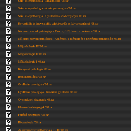
Szív- és érpathologia - Érpathológia '08.rar
Szív- és érpathologia - A szív pathologiája '08.rar
Szív- és érpathologia - Gyulladásos szívbetegségek '08.rar
Reverzibilis és irreverzibilis sejtkárosodás és következményei '08.rar
Női nemi szervek patológiája - Cervix, CIN, Invazív carcinoma '08.rar
Női nemi szervek patológiája - A méhtest, a méhkürt és a petefészek pathologiája '08.rar
Májpathologia III '08.rar
Májpathologia II '08.rar
Májpathologia I '08.rar
Környezet pathológia '08.rar
Immunpatológia '08.rar
Gyulladás patológiája '08.rar
Gyulladás patológiája - Krónikus gyulladás '08.rar
Gyermekkori daganatok '08.rar
Glomerulusbetegségek '08.rar
Fertőző betegségek '08.rar
Bőrpatológia '08.rar
Az idegrendszer pathologiája II - III '08.rar