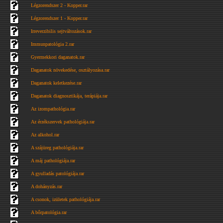
Légzorendszer 2 - Kopper.rar
Légzorendszer 1 - Kopper.rar
Irreverzibilis sejtváltozások.rar
Immunpatológia 2.rar
Gyermekkori daganatok.rar
Daganatok növekedése, osztályozása.rar
Daganatok keletkezése.rar
Daganatok diagnosztikája, terápiája.rar
Az izompathológia.rar
Az érzékszervek pathológiája.rar
Az alkohol.rar
A szájüreg pathológiája.rar
A máj pathológiája.rar
A gyulladás patológiája.rar
A dohányzás.rar
A csonok, izületek pathológiája.rar
A bőrpatológia.rar