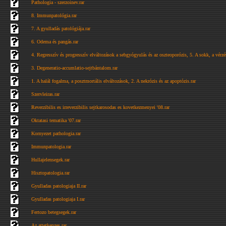
Pathologia - szerzoinev.rar
8. Immunpatológia.rar
7. A gyulladás patológiája.rar
6. Odema és pangás.rar
4. Regresszív és progresszív elváltozások a sebgyógyulás és az oszteoporózis, 5. A sokk, a vérzé
3. Degeneratio-accumlatio-sejtbántalom.rar
1. A halál fogalma, a posztmortális elváltozások, 2. A nekrózis és az apoptózis.rar
Szervleiras.rar
Reverzibilis es irreverzibilis sejtkarosodas es kovetkezmenyei '08.rar
Oktatasi tematika '07.rar
Kornyezet pathologia.rar
Immunpatologia.rar
Hullajelensegek.rar
Hisztopatologia.rar
Gyulladas patologiaja II.rar
Gyulladas patologiaja I.rar
Fertozo betegsegek.rar
Az attetkepzes.rar