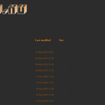
Last modified
Size
-
25-May-2010 04:02
-
06-May-2010 01:49
-
06-May-2010 01:40
-
08-Mar-2010 23:01
-
11-Oct-2009 11:56
-
07-Oct-2009 21:25
-
18-Sep-2009 13:38
-
18-Sep-2009 13:06
-
17-Sep-2008 22:47
-