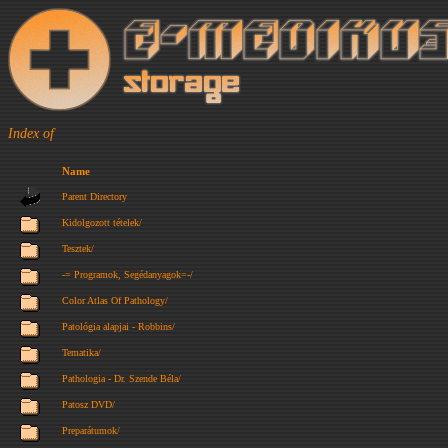
Index of
Name
Parent Directory
Kidolgozott tételek/
Tesztek/
-= Programok, Segédanyagok=-/
Color Atlas Of Pathology/
Patológia alapjai - Robbins/
Tematika/
Pathologia - Dr. Szende Béla/
Patosz DVD/
Preparátumok/