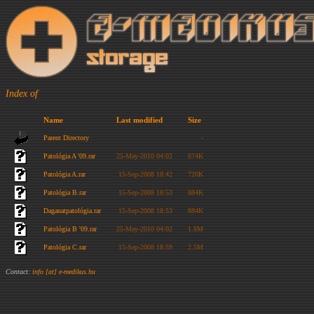
Index of
Name
Last modified
Size
Parent Directory
-
Patológia A '09.rar
25-May-2010 04:02
674K
Patológia A.rar
15-Sep-2008 18:42
720K
Patológia B.rar
15-Sep-2008 18:53
884K
Daganatpatológia.rar
15-Sep-2008 18:53
884K
Patológia B '09.rar
25-May-2010 04:02
1.8M
Patológia C.rar
15-Sep-2008 18:59
2.5M
Contact:
info [at] e-medikus.hu