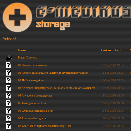
Index of
Name
Last modified
Parent Directory
00 Tartalom es eloszo.rar
18-Sep-2009 13:05
01 A pathologia targya celja helye az orvostudomanyban.rar
18-Sep-2009 13:05
02 Hullajelensegek.rar
18-Sep-2009 13:05
03 Az emberi megbetegedesek cellularis es molekularis alapjai.rar
18-Sep-2009 13:06
04 Anyagcsere-betegsegek.rar
18-Sep-2009 13:06
05 Keringesi zavarok.rar
18-Sep-2009 13:06
06 Gyulladas pathologiaja.rar
18-Sep-2009 13:06
07 Immunpathologia.rar
18-Sep-2009 13:06
08 Genetikai es fejlodesi rendellenessegek.rar
18-Sep-2009 13:06