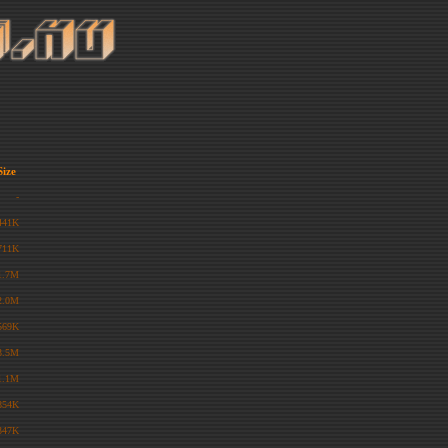
Size
-
441K
711K
1.7M
2.0M
569K
3.5M
1.1M
854K
347K