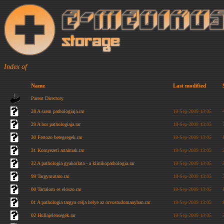
Index of
Name
Last modified
Parent Directory
28 A szem pathologiaja.rar
18-Sep-2009 13:05
29 A bor pathologiaja.rar
18-Sep-2009 13:05
30 Fertozo betegsegek.rar
18-Sep-2009 13:05
31 Kornyezeti artalmak.rar
18-Sep-2009 13:05
32 A pathologia gyakorlata - a klinikopathologia.rar
18-Sep-2009 13:05
99 Targymutato.rar
18-Sep-2009 13:05
00 Tartalom es eloszo.rar
18-Sep-2009 13:05
01 A pathologia targya celja helye az orvostudomanyban.rar
18-Sep-2009 13:05
02 Hullajelensegek.rar
18-Sep-2009 13:05