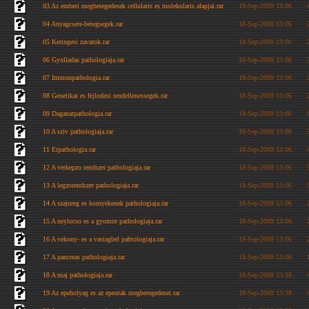
03 Az emberi megbetegedesek cellularis es molekularis alapjai.rar
18-Sep-2009 13:06
04 Anyagcsere-betegsegek.rar
18-Sep-2009 13:06
05 Keringesi zavarok.rar
18-Sep-2009 13:06
06 Gyulladas pathologiaja.rar
18-Sep-2009 13:06
07 Immunpathologia.rar
18-Sep-2009 13:06
08 Genetikai es fejlodesi rendellenessegek.rar
18-Sep-2009 13:06
09 Daganatpathologia.rar
18-Sep-2009 13:06
10 A sziv pathologiaja.rar
18-Sep-2009 13:06
11 Erpathologia.rar
18-Sep-2009 13:06
12 A verkepzo rendszer pathologiaja.rar
18-Sep-2009 13:06
13 A legzorendszer pathologiaja.rar
18-Sep-2009 13:06
14 A szajureg es kornyekenek pathologiaja.rar
18-Sep-2009 13:06
15 A neylocso es a gyomor pathologiaja.rar
18-Sep-2009 13:06
16 A vekony- es a vastagbel pahtologiaja.rar
18-Sep-2009 13:06
17 A pancreas pathologiaja.rar
18-Sep-2009 13:06
18 A maj pathologiaja.rar
18-Sep-2009 13:38
19 Az epeholyag es az epeutak megbetegedesei.rar
18-Sep-2009 13:38