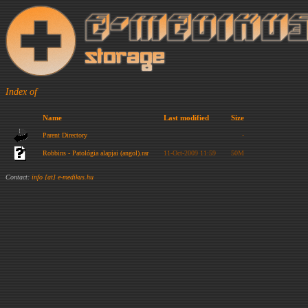
Index of
Name
Last modified
Size
Parent Directory
-
Robbins - Patológia alapjai (angol).rar
11-Oct-2009 11:59
50M
Contact:
info [at] e-medikus.hu