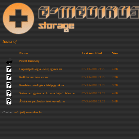
Index of
Name
Last modified
Size
Parent Directory
-
Daganatpatológia - tételjegyzék.rar
07-Oct-2009 21:25
4.8K
Kollokvium tételsor.rar
07-Oct-2009 21:25
7.3K
Részletes patológia - tételjegyzék.rar
07-Oct-2009 21:25
9.2K
Szövettani gyakorlatok tematikája I. félév.rar
07-Oct-2009 21:25
4.6K
Általános patológia - tételjegyzék.rar
07-Oct-2009 21:25
5.6K
Contact:
info [at] e-medikus.hu