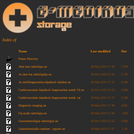
Index of
Name
Last modified
Size
Parent Directory
-
Akut hasi radiológia.rar
30-May-2010 17:48
5.9M
Az akut has radiológiája.rar
06-Nov-2010 12:53
2.7M
Az emlődiagnosztika képalkotó eljárásai.rar
30-May-2010 17:47
9.4M
Cardiovascularis képalkotó diagnosztikai esetek '10.rar
06-Nov-2010 12:53
6.8M
Cardiovascularis képalkotó diagnosztikai esetek .rar
30-May-2010 17:47
3.3M
Diagnostic imaging.rar
30-May-2010 17:48
455K
Fej-nyaki radiológia.rar
30-May-2010 17:49
10M
Gastroenetrológiai radiológiai.rar
06-Nov-2010 12:54
6.8M
Gastrointestinális rendszer - jegyzet.rar
30-May-2010 17:47
3.3K