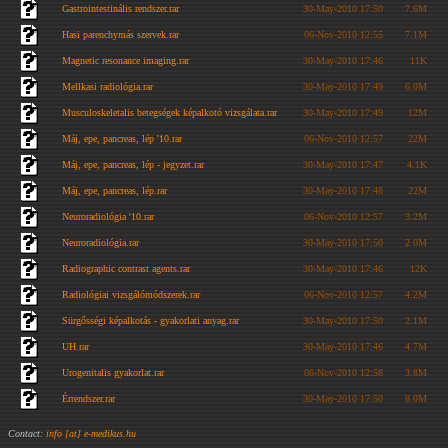
Gastrointestinális rendszer.rar
30-May-2010 17:50
7.6M
Hasi parenchymás szervek.rar
06-Nov-2010 12:55
7.1M
Magnetic resonance imaging.rar
30-May-2010 17:46
11K
Mellkasi radiológia.rar
30-May-2010 17:49
6.0M
Musculoskeletalis betegségek képalkotó vizsgálata.rar
30-May-2010 17:49
12M
Máj, epe, pancreas, lép '10.rar
06-Nov-2010 12:57
22M
Máj, epe, pancreas, lép - jegyzet.rar
30-May-2010 17:47
4.1K
Máj, epe, pancreas, lép.rar
30-May-2010 17:48
22M
Neuroradiológia '10.rar
06-Nov-2010 12:57
3.2M
Neuroradiológia.rar
30-May-2010 17:50
2.0M
Radiographic contrast agents.rar
30-May-2010 17:46
12K
Radiológiai vizsgálómódszerek.rar
06-Nov-2010 12:57
4.2M
Sürgősségi képalkotás - gyakorlati anyag.rar
30-May-2010 17:50
2.1M
UH.rar
30-May-2010 17:46
4.7M
Urogenitalis gyakorlat.rar
06-Nov-2010 12:58
3.8M
Érrendszer.rar
30-May-2010 17:50
8.0M
Contact:
info [at] e-medikus.hu