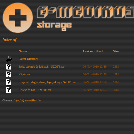
Index of
Name
Last modified
Size
Parent Directory
-
Erek, csontok és ízületek - SZOTE.rar
06-Nov-2010 12:49
23M
Képek.rar
06-Nov-2010 12:50
12M
Központi idegrendszer, fej-nyak táj - SZOTE.rar
06-Nov-2010 12:50
10M
Rekesz és has - SZOTE.rar
06-Nov-2010 12:53
30M
Contact:
info [at] e-medikus.hu