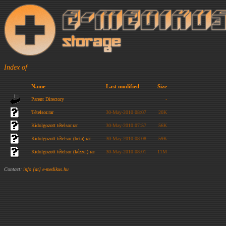
Index of
Name
Last modified
Size
Parent Directory
-
Tételsor.rar
30-May-2010 08:07
20K
Kidolgozott tételsor.rar
30-May-2010 07:57
56K
Kidolgozott tételsor (beta).rar
30-May-2010 08:08
59K
Kidolgozott tételsor (kézzel).rar
30-May-2010 08:01
11M
Contact:
info [at] e-medikus.hu