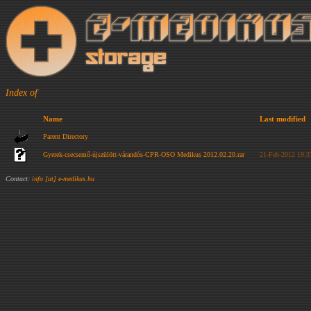
Index of
Name
Last modified
Parent Directory
Gyerek-csecsemő-újszülött-várandós-CPR-OSO Medikus 2012.02.20.rar
21-Feb-2012 19:3
Contact:
info [at] e-medikus.hu