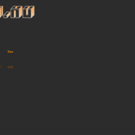
Size
-
7
49M